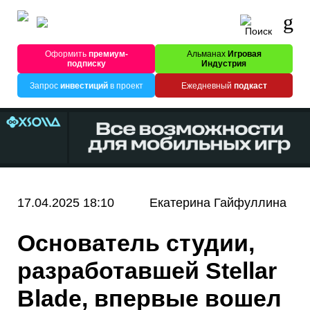
Оформить
премиум-
Альманах
Игровая
подписку
Индустрия
Запрос
инвестиций
в проект
Ежедневный
подкаст
17.04.2025 18:10
Екатерина Гайфуллина
Основатель студии,
разработавшей Stellar
Blade, впервые вошел