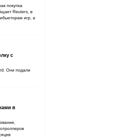
ак покупка
общает
Reuters,
в
ибьюторам игр, а
лку с
ard
. Они подали
ками в
ование,
 котроллеров
сяцев