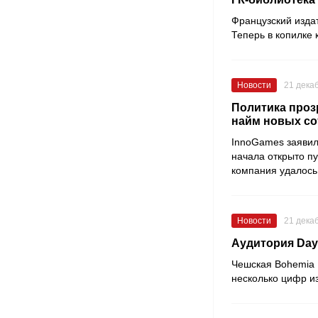
Французский изда
Теперь в копилке
Новости
21 дека
Политика проз
найм новых со
InnoGames заявила
начала открыто п
компания удалось 
Новости
21 дека
Аудитория DayZ
Чешская
Bohemia I
несколько цифр из