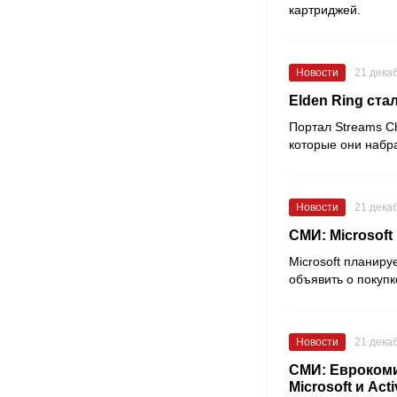
картриджей.
Новости
21 дека
Elden Ring ста
Портал
Streams C
которые они набр
Новости
21 дека
СМИ: Microsoft 
Microsoft планиру
объявить о покуп
Новости
21 дека
СМИ: Еврокоми
Microsoft и Act