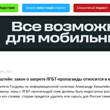
Индустрия
Запрос
инвестиций
в проект
Ежедневный
подкаст
бря, 2022
штейн: закон о запрете ЛГБТ-пропаганды относится и 
митета Госдумы по информационной политике
Александр Хинштейн
закону, игры с ЛГБТ-пропагандой тоже должны быть недоступны ро
 его словам, сторам придется удалить или скрыть для России таки