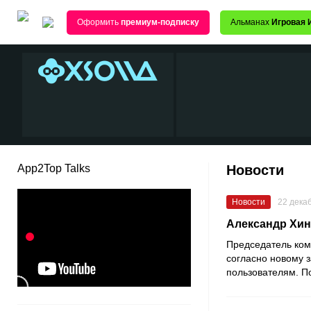
Оформить
премиум-подписку
Альманах
Игровая 
App2Top Talks
Новости
Новости
22 дека
Александр Хин
Председатель ко
согласно новому 
пользователям. По