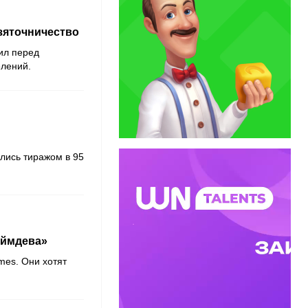
взяточничество
пил перед
елений.
ались тиражом в 95
еймдева»
ames
. Они хотят