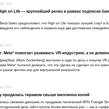
бря, 2022
gh on Life — крупнейший релиз в рамках подписки Gam
Benji-Sales
предположил, что
High on Life
показал лучший старт в
G
вердила его наблюдение и назвала еще два достижения комедийно
бря, 2022
: Meta* помогает развивать VR-индустрию, а не домин
Цукерберг
(Mark Zuckerberg) выступил в суде по делу о покупке VR
Глава Meta* пытался доказать, что эта сделка не сделает из его ко
 рынке фитнес-игр для виртуальной реальности.
бря, 2022
tegy продалась тиражом свыше миллиона копий
илась свежими данными по продажам тактической RPG
Triangle St
сегодняшний день тайтл купили более миллиона раз — как в «цифре