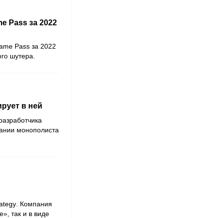
e Pass за 2022
ame Pass
за 2022
го шутера.
ирует в ней
-разработчика
мпании монополиста
rategy
. Компания
», так и в виде