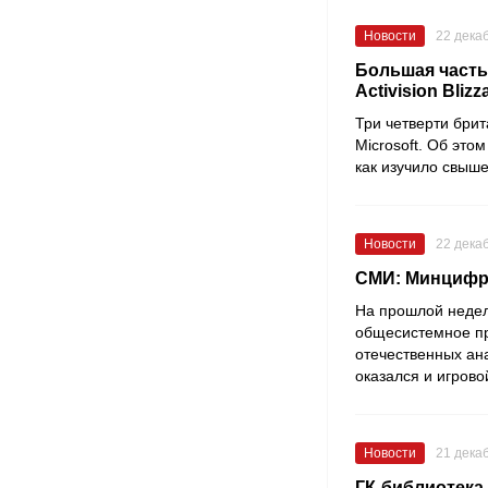
Новости
22 дека
Большая часть
Activision Blizz
Три четверти бри
Microsoft
. Об это
как изучило свыше
Новости
22 дека
СМИ: Минцифры
На прошлой недел
общесистемное п
отечественных ан
оказался и игров
Новости
21 дека
ГК-библиотека 