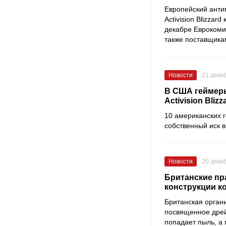
Европейский анти
Activision Blizzard
декабре Еврокоми
также поставщика
Новости
21 дека
В США геймеры 
Activision Blizz
10 американских 
собственный иск 
Новости
20 дека
Британские пр
конструкции к
Британская орган
посвященное дре
попадает пыль, а 