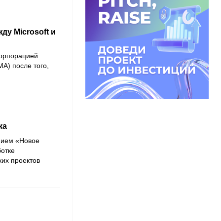
у Microsoft и
орпорацией
A) после того,
ка
анием
«Новое
ботке
аких проектов