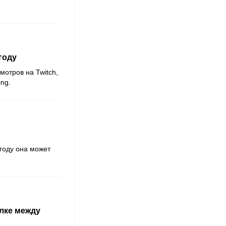
году
смотров на
Twitch
,
ing
.
году она может
лке между