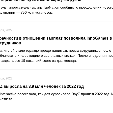
тель гиперказуальных игр
TapNation
сообщил о преодолении нового
 компании — 750 млн установок.
бря, 2022
рачности в отношении зарплат позволила InnoGames в
трудников
, что ей стало гораздо проще нанимать новых сотрудников после т
убликовать информацию о зарплатных вилках. После внедрения но
закрыть все 19 вакансий всего за два месяца.
бря, 2022
 выросла на 3,9 млн человек за 2022 год
nteractive
рассказала, как для сурвайвала
DayZ
прошел 2022 год.
 отчета.