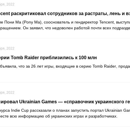
бря, 2022
cent раскритиковал сотрудников за растраты, лень и 
ле
Пони Ма
(Pony Ma), сооснователь и гендиректор
Tencent
, высту
бращением. Он заявил, что недоволен работой почти всех подразд
бря, 2022
ерии Tomb Raider приблизились к 100 млн
объявила, что за 26 лет игры, входящие в серию
Tomb Raider
, прод
бря, 2022
нсировал Ukrainian Games — «справочник украинского г
курса
Indie Cup
рассказали о планах запустить портал
Ukrainian G
месте всю информацию об украинских играх и разработчиках.