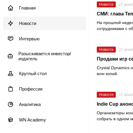
Новости
22 дека
Главная
СМИ: глава Ten
На прошлой неде
Новости
сотрудниками с о
Интервью
Новости
22 дека
Разыскивается инвестор/
издатель
Продажи игр с
Crystal Dynamics 
Круглый стол
млн копий.
Профессия
Новости
22 дека
Indie Cup ано
Аналитика
Организаторы кон
собрать в одном 
WN Academy