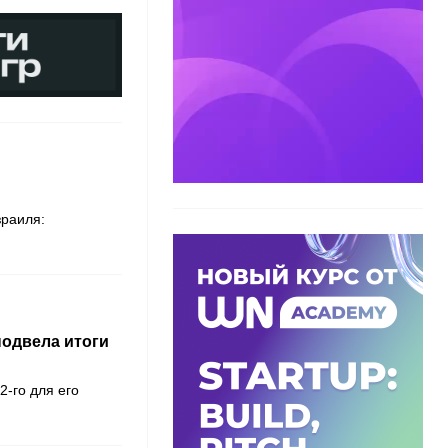
зраиля:
подвела итоги
2-го для его