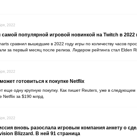
бря, 2022
л самой популярной игровой новинкой на Twitch в 2022 
harts
сравнил вышедшие в 2022 году игры по количеству часов про
али за первый месяц после релиза. Лидером рейтинга стал
Elden R
бря, 2022
может готовиться к покупке Netflix
ет еще одну крупную покупку. Как пишет
Reuters
, уже в следующем 
ке
Netflix
за $190 млрд.
бря, 2022
ссия вновь разослала игровым компания анкету о сде
ivision Blizzard. В ней 91 страница