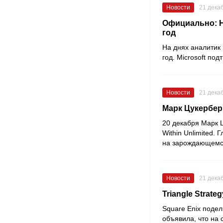
Новости
21 дека
Официально: Hi
год
На днях аналитик
год.
Microsoft
подт
Новости
21 дека
Марк Цукерберг
20 декабря
Марк 
Within Unlimited
. 
на зарождающемся
Новости
21 дека
Triangle Stra
Square Enix
подел
объявила, что на 