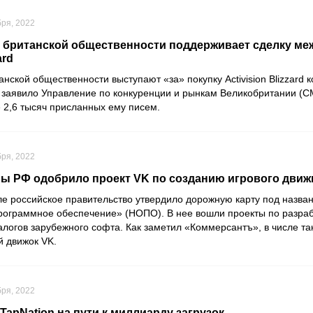
бря, 2022
 британской общественности поддерживает сделку межд
ard
танской общественности выступают «за» покупку
Activision Blizzard
к
м заявило
Управление по конкуренции и рынкам Великобритании
(CM
 2,6 тысяч присланных ему писем.
бря, 2022
 РФ одобрило проект VK по созданию игрового движ
е российское правительство утвердило дорожную карту под назв
рограммное обеспечение»
(НОПО). В нее вошли проекты по разра
алогов зарубежного софта. Как заметил
«Коммерсантъ»
, в числе т
ой движок
VK
.
бря, 2022
TapNation на пути к миллиарду загрузок