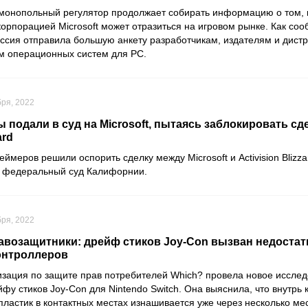
монопольный регулятор продолжает собирать информацию о том, к
корпорацией
Microsoft
может отразиться на игровом рынке. Как со
ссия отправила большую анкету разработчикам, издателям и дистр
м операционных систем для PC.
бря, 2022
подали в суд на Microsoft, пытаясь заблокировать сде
ard
геймеров решили оспорить сделку между
Microsoft
и
Activision Blizz
в федеральный суд Калифорнии.
бря, 2022
авозащитники: дрейф стиков Joy-Con вызван недостат
онтроллеров
изация по защите прав потребителей
Which?
провела новое исслед
йфу стиков
Joy-Con
для
Nintendo Switch
. Она выяснила, что внутрь
пластик в контактных местах изнашивается уже через несколько ме