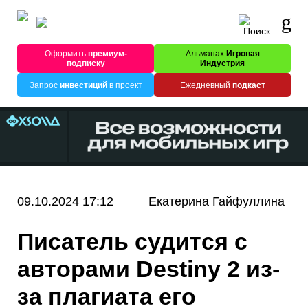
Оформить
премиум-
Альманах
Игровая
подписку
Индустрия
Запрос
инвестиций
в проект
Ежедневный
подкаст
09.10.2024 17:12
Екатерина Гайфуллина
Писатель судится с
авторами Destiny 2 из-
за плагиата его