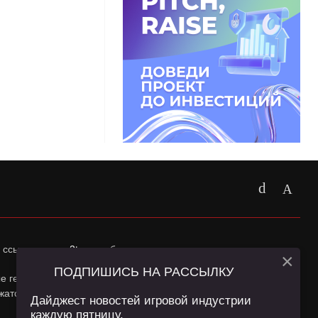
 ссылка на
app2top.ru
обязательна.
×
ПОДПИШИСЬ НА РАССЫЛКУ
ные геолокации Пользователей сайта и сервис «Яндекс
жатся в
Политике конфиденциальности
и
Пользовательском
Дайджест новостей игровой индустрии
каждую пятницу.