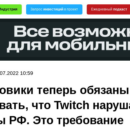
Индустрия
Запрос
инвестиций
в проект
Ежедневный
подкаст
.07.2022 10:59
овики теперь обязаны
вать, что Twitch наруш
ы РФ. Это требование