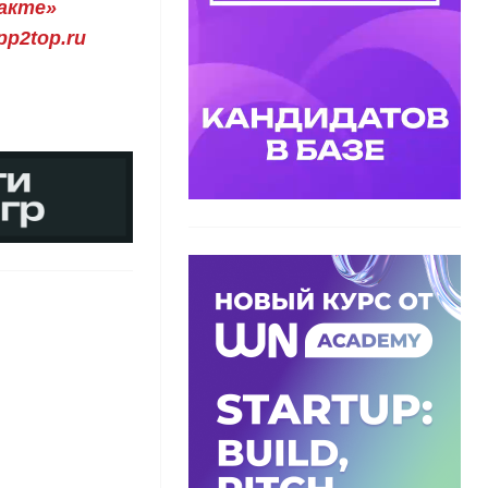
акте»
p2top.ru