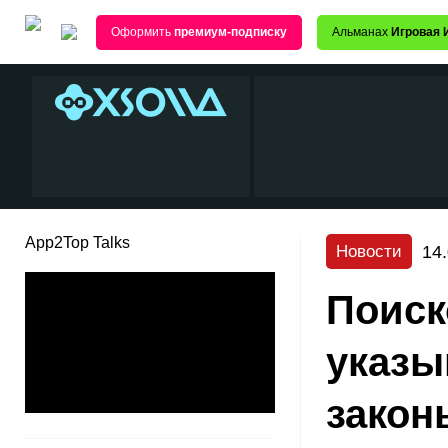
Оформить
премиум-подписку
Альманах
Игровая 
App2Top Talks
14
Новости
Поиск
указы
закон