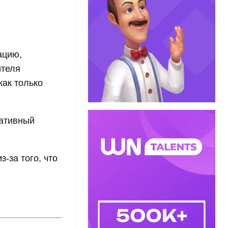
ацию,
ителя
как только
ративный
-за того, что