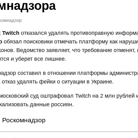
мнадзора
комнадзор
к
Twitch
отказался удалять противоправную информ
р
обязал поисковики отмечать платформу как наруш
конов. Ведомство заявляет, что требование отменят, 
ится и уберет все лишнее.
надзор составил в отношении платформы админист
 отказ удалять фейки о ситуации в Украине.
московский суд оштрафовал Twitch на 2 млн рублей из
окализовать данные россиян.
Роскомнадзор