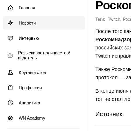
Роско
Главная
Теги:
,
Twitch
Рос
Новости
После того ка
Интервью
Роскомнадзо
российских за
Разыскивается инвестор/
Twitch исправ
издатель
Также Роском
Круглый стол
протокол — за
Профессия
В конце июня 
тот не стал л
Аналитика
Источник:
WN Academy