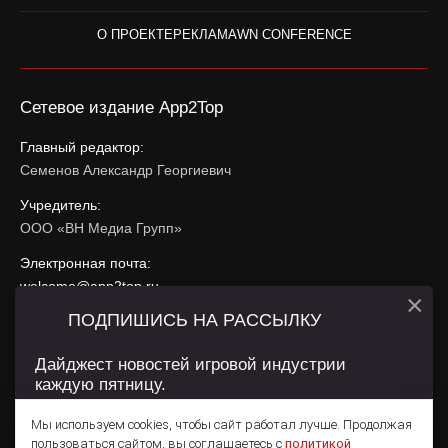
О ПРОЕКТЕ
РЕКЛАМА
WN CONFERENCE
Сетевое издание App2Top
Главный редактор:
Семенов Александр Георгиевич
Учредитель:
ООО «ВН Медиа Групп»
Электронная почта:
welcome@app2top.ru
×
ПОДПИШИСЬ НА РАССЫЛКУ
При использовании материалов активная ссылка на
app2top.ru
обязательна.
Дайджест новостей игровой индустрии
каждую пятницу.
Сайт использует IP адреса, cookie, данные геолокации
Пользователей сайта и сервис «Яндекс Метрика». Условия
Мы используем cookies, чтобы сайт работал лучше. Продолжая
использования содержатся в
Политике конфиденциальности
и
пользоваться сайтом, вы соглашаетесь с
политикой