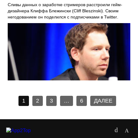
Сливы данных о заработке стримеров расстроили гейм-
дизайнера
Клиффа Блежински (Cliff Bleszinski)
. Своим
негодованием он поделился с подписчиками в
Twitter
.
1
2
3
…
6
ДАЛЕЕ