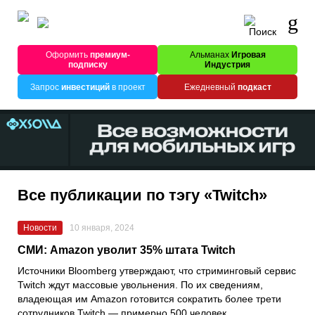
Оформить
премиум-
Альманах
Игровая
подписку
Индустрия
Запрос
инвестиций
в проект
Ежедневный
подкаст
Все публикации по тэгу «Twitch»
Новости
10 января, 2024
СМИ: Amazon уволит 35% штата Twitch
Источники Bloomberg утверждают, что стриминговый сервис
Twitch ждут массовые увольнения. По их сведениям,
владеющая им Amazon готовится сократить более трети
сотрудников Twitch — примерно 500 человек.