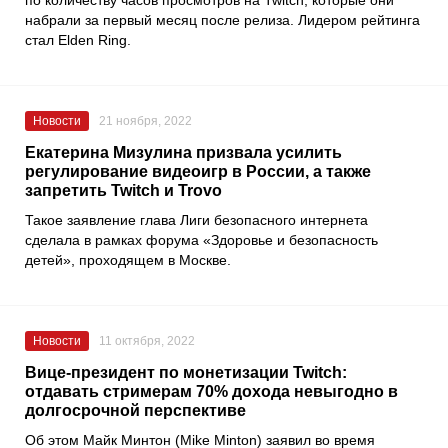
по количеству часов просмотров на
Twitch
, которые они
набрали за первый месяц после релиза. Лидером рейтинга
стал
Elden Ring
.
Новости
21 ноября, 2022
Екатерина Мизулина призвала усилить
регулирование видеоигр в России, а также
запретить Twitch и Trovo
Такое заявление глава
Лиги безопасного интернета
сделала в рамках форума
«Здоровье и безопасность
детей»
, проходящем в Москве.
Новости
11 октября, 2022
Вице-президент по монетизации Twitch:
отдавать стримерам 70% дохода невыгодно в
долгосрочной перспективе
Об этом
Майк Минтон
(Mike Minton) заявил во время