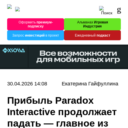
Оформить
премиум-
Альманах
Игровая
подписку
Индустрия
Запрос
инвестиций
в проект
Ежедневный
подкаст
30.04.2026 14:08
Екатерина Гайфуллина
Прибыль Paradox
Interactive продолжает
падать — главное из