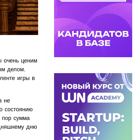
ы очень ценим
ым делом.
ленте игры в
з не
по состоянию
х пор сумма
одняшнему дню