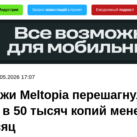
Индустрия
Запрос
инвестиций
в проект
Ежедневный
подкаст
.05.2026 17:07
жи Meltopia перешагн
 в 50 тысяч копий мен
сяц