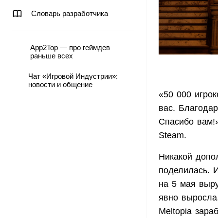
Словарь разработчика
App2Top — про геймдев
раньше всех
Чат «Игровой Индустрии»:
новости и общение
«50 000 игрок
вас. Благода
Спасибо вам!»
Steam.
Никакой допол
поделилась. 
на 5 мая выру
явно выросла
Meltopia зар