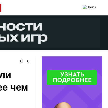
ули
ее чем