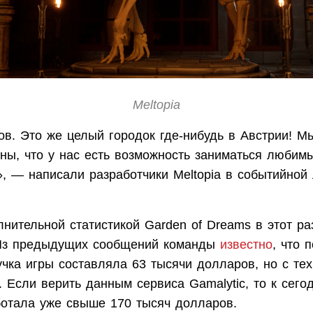
Meltopia
ов. Это же целый городок где-нибудь в Австрии! М
рны, что у нас есть возможность заниматься любим
, — написали разработчики Meltopia в событийной 
нительной статистикой Garden of Dreams в этот ра
Из предыдущих сообщений команды
известно
, что 
чка игры составляла 63 тысячи долларов, но с те
. Если верить данным сервиса Gamalytic, то к сег
аботала уже свыше 170 тысяч долларов.