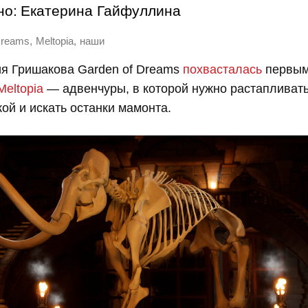
но:
Екатерина Гайфуллина
,
,
Dreams
Meltopia
наши
ия Гришакова Garden of Dreams
похвасталась
первым
Meltopia
— адвенчуры, в которой нужно растапливать
ой и искать останки мамонта.