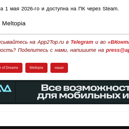
а 1 мая 2026-го и доступна на ПК через Steam.
Meltopia
сывайтесь на App2Top.ru в
Telegram
и во
«ВКонт
вость? Поделитесь с нами, напишите на
press@ap
n of Dreams
Meltopia
наши