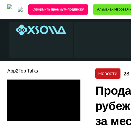
Оформить
премиум-подписку
Альманах
Игровая 
App2Top Talks
28
Новости
Прода
рубеж
за ме