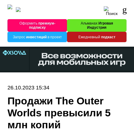
Оформить
премиум-
Альманах
Игровая
подписку
Индустрия
Запрос
инвестиций
в проект
Ежедневный
подкаст
26.10.2023 15:34
Продажи The Outer
Worlds превысили 5
млн копий