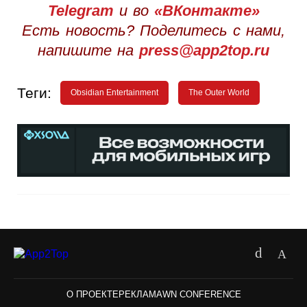
Telegram
и во
«ВКонтакте»
Есть новость? Поделитесь с нами,
напишите на
press@app2top.ru
Теги:
Obsidian Entertainment
The Outer World
О ПРОЕКТЕ
РЕКЛАМА
WN CONFERENCE