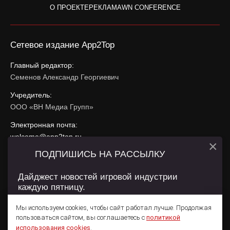
О ПРОЕКТЕ
РЕКЛАМА
WN CONFERENCE
Сетевое издание App2Top
Главный редактор:
Семенов Александр Георгиевич
Учредитель:
ООО «ВН Медиа Групп»
Электронная почта:
welcome@app2top.ru
×
ПОДПИШИСЬ НА РАССЫЛКУ
При использовании материалов активная ссылка на
app2top.ru
обязательна.
Дайджест новостей игровой индустрии
каждую пятницу.
Сайт использует IP адреса, cookie, данные геолокации
Пользователей сайта и сервис «Яндекс Метрика». Условия
Мы используем cookies, чтобы сайт работал лучше. Продолжая
использования содержатся в
Политике конфиденциальности
и
пользоваться сайтом, вы соглашаетесь с
политикой
Пользовательском соглашении
.
Подписаться
использования cookies
.