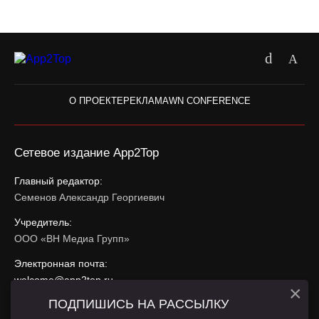
О ПРОЕКТЕ
РЕКЛАМА
WN CONFERENCE
Сетевое издание App2Top
Главный редактор:
Семенов Александр Георгиевич
Учредитель:
ООО «ВН Медиа Групп»
Электронная почта:
welcome@app2top.ru
×
ПОДПИШИСЬ НА РАССЫЛКУ
При использовании материалов активная ссылка на
app2top.ru