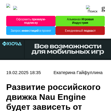
Оформить
премиум-
Альманах
Игровая
подписку
Индустрия
Запрос
инвестиций
в проект
Ежедневный
подкаст
19.02.2025 18:35
Екатерина Гайфуллина
Развитие российского
движка Nau Engine
будет зависеть от