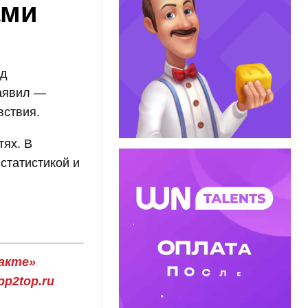
ами
ед
заявил —
вствия.
тях. В
 статистикой и
акте»
p2top.ru