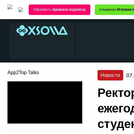
Оформить
премиум-подписку
Альманах
Игровая 
App2Top Talks
07
Новости
Ректо
ежего
студе