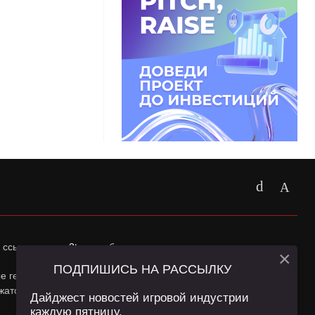
 ссылка на
app2top.ru
обязательна.
×
ПОДПИШИСЬ НА РАССЫЛКУ
ные геолокации Пользователей сайта и сервис «Яндекс
жатся в
Политике конфиденциальности
и
Пользовательском
Дайджест новостей игровой индустрии
каждую пятницу.