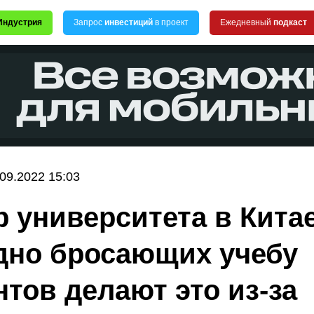
Индустрия
Запрос
инвестиций
в проект
Ежедневный
подкаст
.09.2022 15:03
р университета в Кита
дно бросающих учебу
нтов делают это из-за