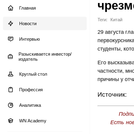
чрезм
Главная
Теги:
Китай
Новости
29 августа гл
Интервью
первокурсника
студенты, кот
Разыскивается инвестор/
издатель
Его высказыва
частности, мн
Круглый стол
причины у отч
Профессия
Источник:
Аналитика
Подпи
WN Academy
Есть но