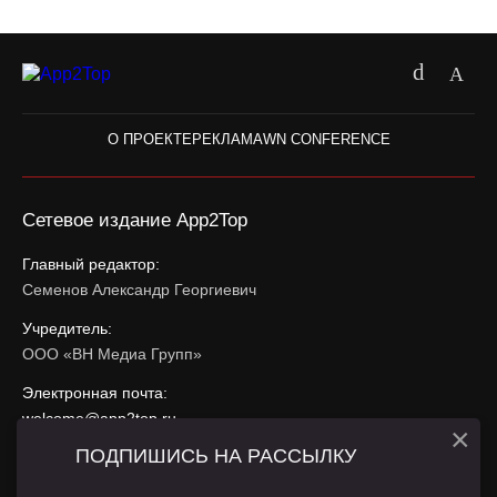
О ПРОЕКТЕ
РЕКЛАМА
WN CONFERENCE
Сетевое издание App2Top
Главный редактор:
Семенов Александр Георгиевич
Учредитель:
ООО «ВН Медиа Групп»
Электронная почта:
welcome@app2top.ru
×
ПОДПИШИСЬ НА РАССЫЛКУ
При использовании материалов активная ссылка на
app2top.ru
обязательна.