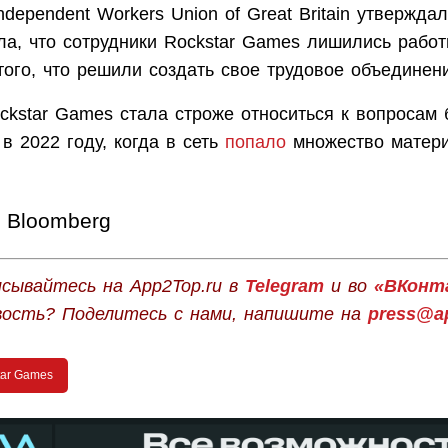
ndependent Workers Union of Great Britain утвержда
ла, что сотрудники Rockstar Games лишились рабо
того, что решили создать свое трудовое объединен
ckstar Games стала строже относиться к вопросам 
в 2022 году, когда в сеть
попало
множество матер
Bloomberg
сывайтесь на App2Top.ru в
Telegram
и во
«ВКонт
вость? Поделитесь с нами, напишите на
press@ap
tar Games