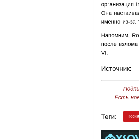
организация I
Она настаива
именно из-за 
Напомним, Ro
после взлома 
VI.
Источник:
Подпи
Есть но
Теги:
Rocks