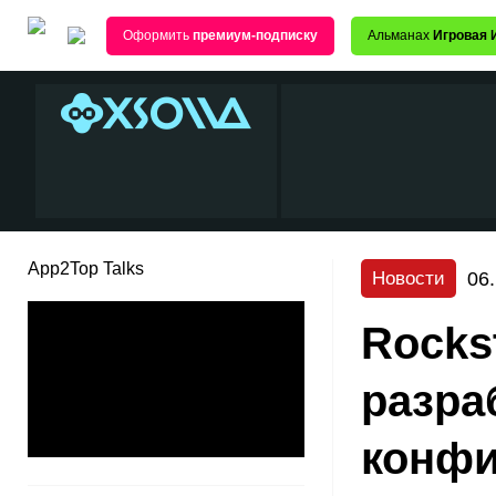
Оформить
премиум-подписку
Альманах
Игровая 
App2Top Talks
06
Новости
Rocks
разра
конф