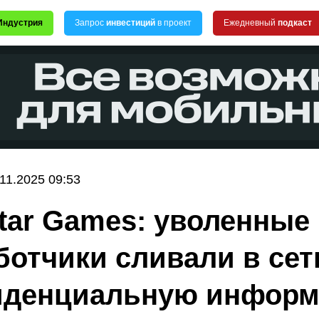
Индустрия
Запрос
инвестиций
в проект
Ежедневный
подкаст
.11.2025 09:53
tar Games: уволенные
ботчики сливали в сет
иденциальную инфор