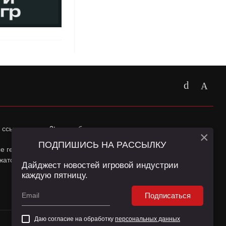
 ссылка на
app2top.ru
обязательна.
×
ПОДПИШИСЬ НА РАССЫЛКУ
ные геолокации Пользователей сайта и сервис «Яндекс
жатся в
Политике конфиденциальности
и
Пользовательском
Дайджест новостей игровой индустрии
каждую пятницу.
Подписаться
Даю согласие на обработку
персональных данных
16+