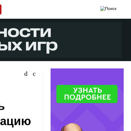
ь
мацию