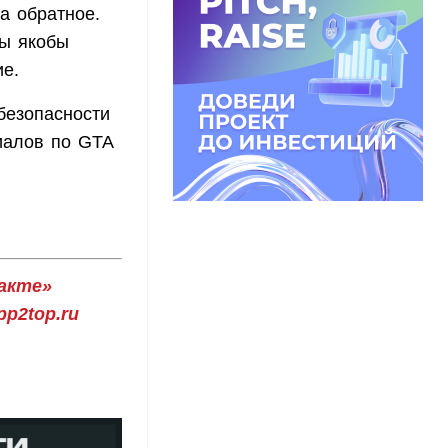
ла обратное.
ты якобы
ие.
безопасности
иалов по GTA
акте»
p2top.ru