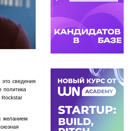
 это сведения
е политика
 Rockstar
с желанием
союзная