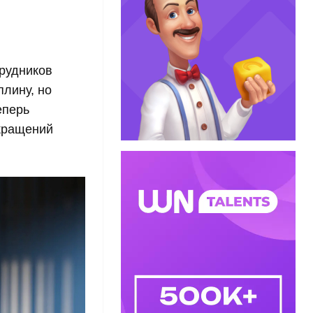
трудников
плину, но
еперь
окращений