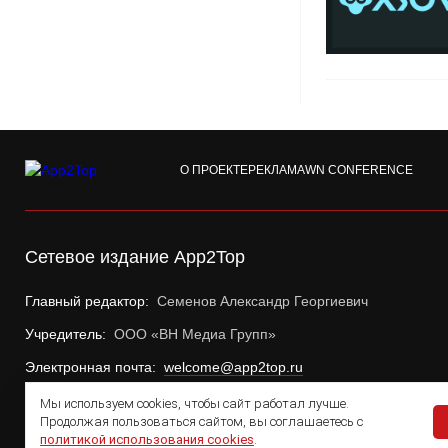
О ПРОЕКТЕ
РЕКЛАМА
WN CONFERENCE
Сетевое издание App2Top
Главный редактор:
Семенов Александр Георгиевич
Учредитель:
ООО «ВН Медиа Групп»
Электронная почта:
welcome@app2top.ru
Мы используем cookies, чтобы сайт работал лучше.
Продолжая пользоваться сайтом, вы соглашаетесь с
политикой использования cookies
.
© 2011 — 2026 App2Top