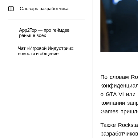
Словарь разработчика
App2Top — про геймдев
раньше всех
Чат «Игровой Индустрии»:
новости и общение
По словам Ro
конфиденциал
о GTA VI или
компании запр
Games пришло
Также Rockst
разработчико