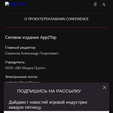
О ПРОЕКТЕ
РЕКЛАМА
WN CONFERENCE
Сетевое издание App2Top
Главный редактор:
Семенов Александр Георгиевич
Учредитель:
ООО «ВН Медиа Групп»
Электронная почта:
welcome@app2top.ru
×
ПОДПИШИСЬ НА РАССЫЛКУ
При использовании материалов активная ссылка на
app2top.ru
обязательна.
Дайджест новостей игровой индустрии
каждую пятницу.
Сайт использует IP адреса, cookie, данные геолокации