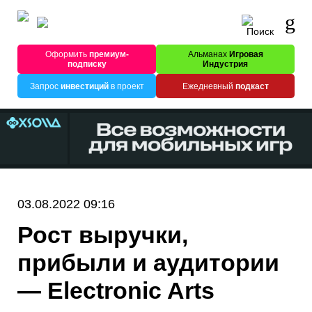
Оформить
премиум-
Альманах
Игровая
подписку
Индустрия
Запрос
инвестиций
в проект
Ежедневный
подкаст
03.08.2022 09:16
Рост выручки,
прибыли и аудитории
— Electronic Arts