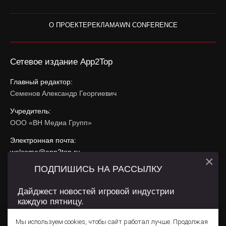
О ПРОЕКТЕ
РЕКЛАМА
WN CONFERENCE
Сетевое издание App2Top
Главный редактор:
Семенов Александр Георгиевич
Учредитель:
ООО «ВН Медиа Групп»
Электронная почта:
welcome@app2top.ru
×
ПОДПИШИСЬ НА РАССЫЛКУ
При использовании материалов активная ссылка на
app2top.ru
обязательна.
Дайджест новостей игровой индустрии
каждую пятницу.
Сайт использует IP адреса, cookie, данные геолокации
Пользователей сайта и сервис «Яндекс Метрика». Условия
Мы используем cookies, чтобы сайт работал лучше. Продолжая
использования содержатся в
Политике конфиденциальности
и