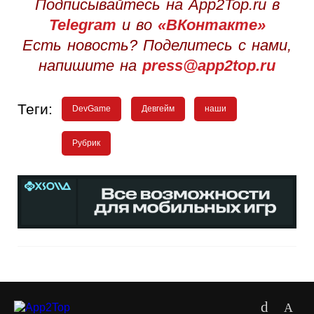
Подписывайтесь на App2Top.ru в
Telegram
и во
«ВКонтакте»
Есть новость? Поделитесь с нами,
напишите на
press@app2top.ru
Теги:
DevGame
Девгейм
наши
Рубрик