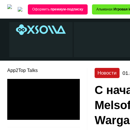
Оформить
премиум-подписку
Альманах
Игровая 
App2Top Talks
01
Новости
С нач
Melsof
Warga