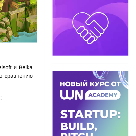
soft и Belka
по сравнению
;
.