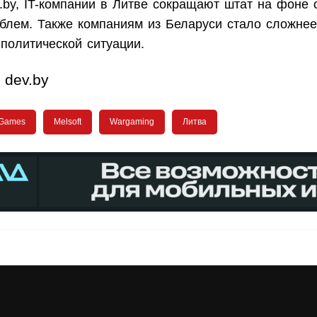
v.by, IT-компании в Литве сокращают штат на фоне
блем. Также компаниям из Беларуси стало сложнее
 политической ситуации.
dev.by
 Games
Melsoft
Wargaming
Литва