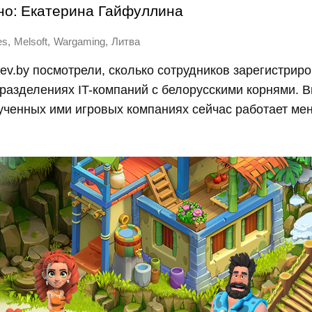
но:
Екатерина Гайфуллина
,
,
,
es
Melsoft
Wargaming
Литва
v.by посмотрели, сколько сотрудников зарегистриро
разделениях IT-компаний с белорусскими корнями. 
зученных ими игровых компаниях сейчас работает ме