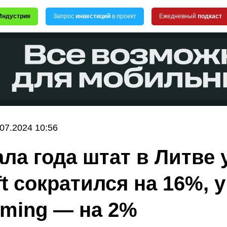
Индустрия
Запрос
инвестиций
в проект
Ежедневный
подкаст
.07.2024 10:56
ала года штат в Литве 
t сократился на 16%, у
ming — на 2%