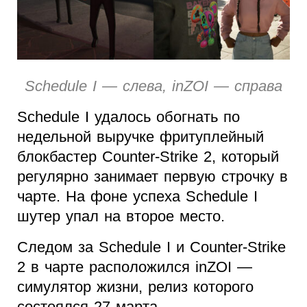
Schedule I — слева, inZOI — справа
Schedule I удалось обогнать по
недельной выручке фритуплейный
блокбастер Counter-Strike 2, который
регулярно занимает первую строчку в
чарте. На фоне успеха Schedule I
шутер упал на второе место.
Следом за Schedule I и Counter-Strike
2 в чарте расположился inZOI —
симулятор жизни, релиз которого
состоялся 27 марта.