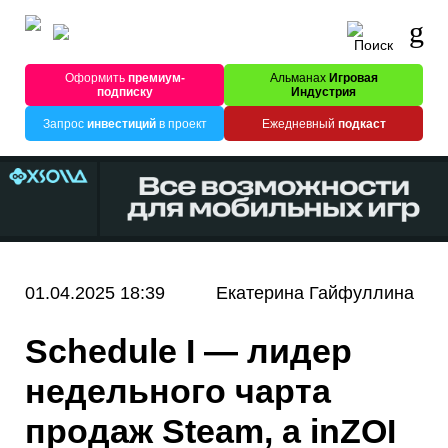
Оформить
премиум-
Альманах
Игровая
подписку
Индустрия
Запрос
инвестиций
в проект
Ежедневный
подкаст
01.04.2025 18:39
Екатерина Гайфуллина
Schedule I — лидер
недельного чарта
продаж Steam, а inZOI