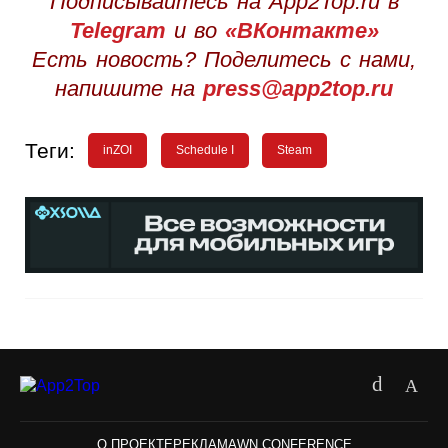
Подписывайтесь на App2Top.ru в
Telegram
и во
«ВКонтакте»
Есть новость? Поделитесь с нами,
напишите на
press@app2top.ru
Теги:
inZOI
Schedule I
Steam
О ПРОЕКТЕ
РЕКЛАМА
WN CONFERENCE