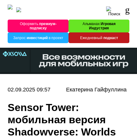
Оформить
премиум-
Альманах
Игровая
подписку
Индустрия
Запрос
инвестиций
в проект
Ежедневный
подкаст
02.09.2025 09:57
Екатерина Гайфуллина
Sensor Tower:
мобильная версия
Shadowverse: Worlds