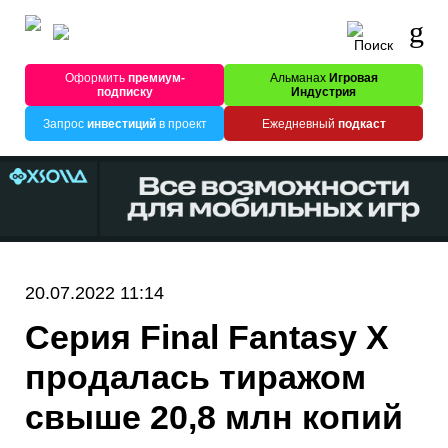
Оформить
премиум-
Альманах
Игровая
подписку
Индустрия
Запрос
инвестиций
в проект
Ежедневный
подкаст
20.07.2022 11:14
Серия Final Fantasy X
продалась тиражом
свыше 20,8 млн копий