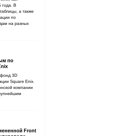
 года. В
таблицы, а также
ации по
дам на разных
ым по
nix
 фонд 3D
кции Square Enix.
онской компании
крупнейшим
мененной Front