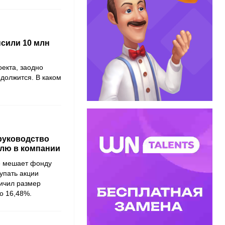
ысили 10 млн
оекта, заодно
должится. В каком
руководство
олю в компании
не мешает фонду
купать акции
личил размер
о 16,48%.