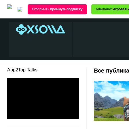
Оформить
премиум-подписку
Альманах
Игровая 
App2Top Talks
Все публика