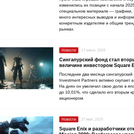
изменились их позиции с начала 2025
специальном материале — графики, 
много интересных выводов и информ
конкретным издателям и общим трен
рынках.
Новости
17 июня, 2025
Сингапурский фонд стал втор
величине инвестором Square E
Последние два месяца сингапурский
Investment Partners активно скупает а
На днях он увеличил свою долю в яп
до 10,01%, что сделало его вторым 
акционером.
Новости
27 мая, 2025
Square Enix и разработчики от