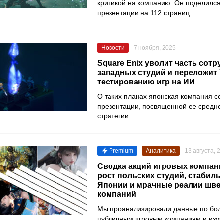
критикой на компанию. Он поделилс
презентации на 112 страниц.
Новости
7 ноября, 2025
Square Enix уволит часть сот
западных студий и переложит 
тестированию игр на ИИ
О таких планах японская компания с
презентации, посвященной ее средн
стратегии.
Premium
Аналитика
13 августа, 
Сводка акций игровых компан
рост польских студий, стабил
Японии и мрачные реалии шв
компаний
Мы проанализировали данные по бол
публичным игровым компаниям и изуч