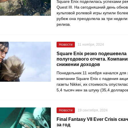
Square Enix поделилась успехами ре
Quest III. На сегодняшний день обн
культовой ролевой игры купили более
рубеж она преодолела за три недели
релиза.
Новости
11 ноября, 2024
Square Enix резко подешевела
полугодового отчета. Компан
снижении доходов
Понедельник 11 ноября начался для
компании Square Enix с падения акц
газеты Nikkei, их стоимость опустила
5,4 тысяч иен за штуку (35,4 долларов
Новости
19 сентября, 2024
Final Fantasy VII Ever Crisis ск
за год