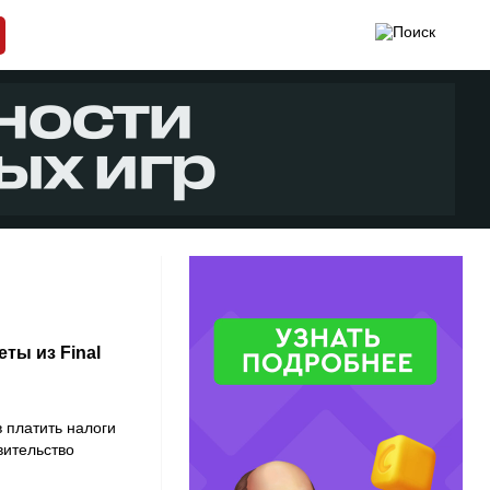
ты из Final
и
 платить налоги
вительство