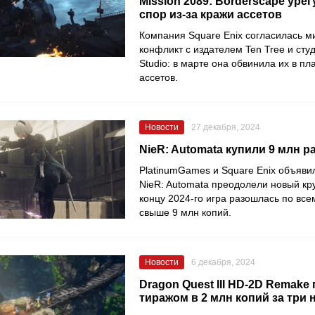
Mission 2089: Borderscape уре
спор из-за кражи ассетов
Компания Square Enix согласилась м
конфликт с издателем Ten Tree и сту
Studio: в марте она обвинила их в пл
ассетов.
Новости
27 декабря, 2024
NieR: Automata купили 9 млн р
PlatinumGames и Square Enix объяви
NieR: Automata преодолели новый кр
концу 2024-го игра разошлась по вс
свыше 9 млн копий.
Новости
6 декабря, 2024
Dragon Quest III HD-2D Remake
тиражом в 2 млн копий за три 