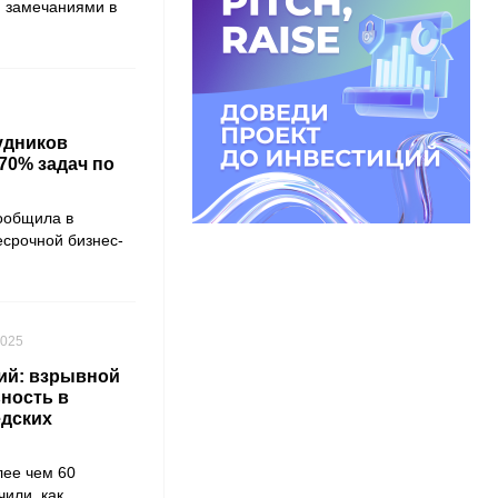
я замечаниями в
рудников
70% задач по
ообщила в
есрочной бизнес-
2025
ий: взрывной
ьность в
едских
ее чем 60
или, как