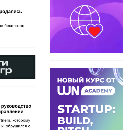
продались
ые бесплатно
л руководство
правлении
tners, которому
ix, обрушился с