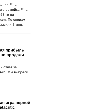
ении Final
ого ремейка Final
023-го на
team. По словам
высили 9 млн.
ная прибыль
, но продажи
й отчет за
4-го. Мы выбрали
чшая игра первой
tacritic