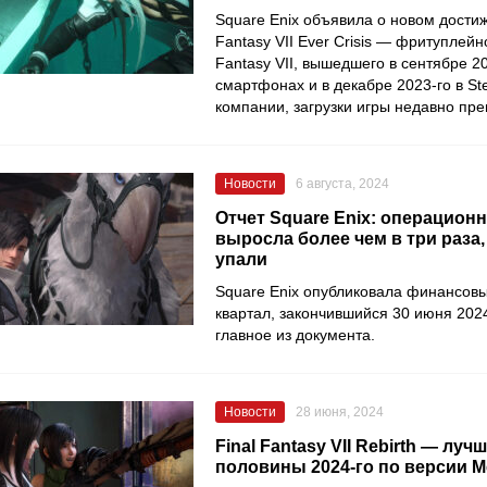
Square Enix объявила о новом достиж
Fantasy VII Ever Crisis — фритуплейн
Fantasy VII, вышедшего в сентябре 2
смартфонах и в декабре 2023-го в S
компании, загрузки игры недавно пре
Новости
6 августа, 2024
Отчет Square Enix: операцион
выросла более чем в три раза
упали
Square Enix опубликовала финансовы
квартал, закончившийся 30 июня 202
главное из документа.
Новости
28 июня, 2024
Final Fantasy VII Rebirth — лу
половины 2024-го по версии Me