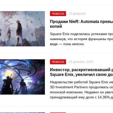
Новости
20 февраля
Продажи NieR: Automata прев
копий
Square Enix поделилась успехами пр
намекнув, что история франшизы про
виде — пока неясно.
Новости
25 декабря, 2025
Инвестор, раскритиковавший 
Square Enix, увеличил свою д
Недовольство работой Square Enix 
3D Investment Partners продолжать с
японской компании. Недавно он уве
принадлежащей ему доли с 14,36% д