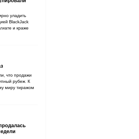
гулировали
ирно уладить
дией BlackJack
агиате и краже
аз
ли, что продажи
упный рубеж. К
ему миру тиражом
 продалась
недели