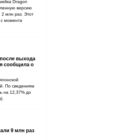
мейка Dragon
овленную версию
 2 млн раз. Этот
 с момента
 после выхода
ия сообщила о
 японской
ий. По сведениям
сь на 12,37% до
).
ачали 9 млн раз