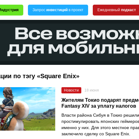
Индустрия
Запрос
инвестиций
в проект
Ежедневный
подкаст
ции по тэгу «Square Enix»
Новости
18 июня
Жителям Токио подарят предме
Fantasy XIV за уплату налогов
Власти района Сибуя в Токио решил
простимулировать японских геймеров
именно у них. Для этого местное пра
заключило сделку со Square Enix.