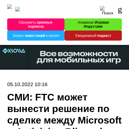
Оформить
премиум-
Альманах
Игровая
подписку
Индустрия
Запрос
инвестиций
в проект
Ежедневный
подкаст
05.10.2022 10:16
СМИ: FTC может
вынести решение по
сделке между Microsoft