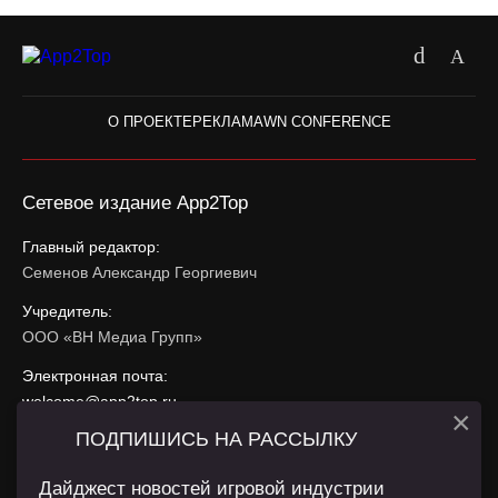
О ПРОЕКТЕ
РЕКЛАМА
WN CONFERENCE
Сетевое издание App2Top
Главный редактор:
Семенов Александр Георгиевич
Учредитель:
ООО «ВН Медиа Групп»
Электронная почта:
welcome@app2top.ru
×
ПОДПИШИСЬ НА РАССЫЛКУ
При использовании материалов активная ссылка на
app2top.ru
обязательна.
Дайджест новостей игровой индустрии