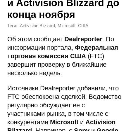
и Activision Blizzard до
конца ноября
Теги:
,
,
Activision Blizzard
Microsoft
США
Об этом сообщает
Dealreporter
. По
информации портала,
Федеральная
торговая комиссия США
(FTC)
завершит проверку в ближайшие
несколько недель.
Источники Dealreporter добавили, что
FTC обеспокоена сделкой. Ведомство
регулярно обсуждает ее с
участниками рынка, в том числе с
конкурентами
Microsoft
и
Activision
Blizzard
. Например, с
Sony
и
Google
.