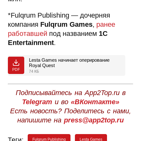
*Fulqrum Publishing — дочерняя
компания
Fulqrum Games
,
ранее
работавшей
под названием
1C
Entertainment
.
Lesta Games начинает оперирование
Royal Quest
PDF
74 КБ
Подписывайтесь на App2Top.ru в
Telegram
и во
«ВКонтакте»
Есть новость? Поделитесь с нами,
напишите на
press@app2top.ru
Теги:
Fulqrum Publishing
Lesta Games