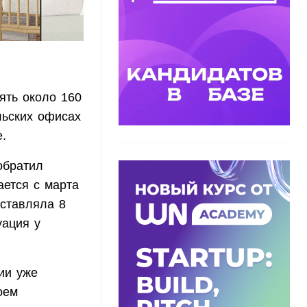
ять около 160
льских офисах
.
обратил
ается с марта
оставляла 8
уация у
ии уже
оем