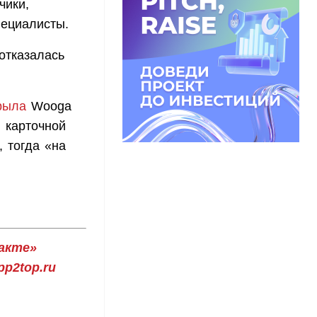
чики,
пециалисты.
отказалась
рыла
Wooga
 карточной
, тогда «на
акте»
p2top.ru