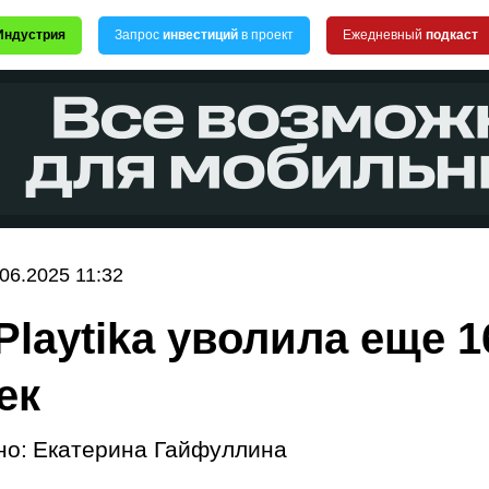
Индустрия
Запрос
инвестиций
в проект
Ежедневный
подкаст
.06.2025 11:32
Playtika уволила еще 1
ек
но:
Екатерина Гайфуллина