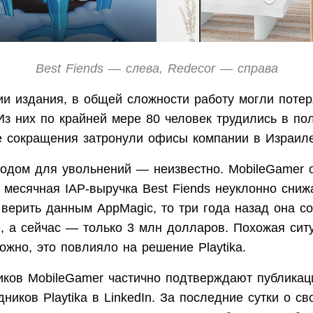
Best Fiends — слева, Redecor — справа
и издания, в общей сложности работу могли потер
Из них по крайней мере 80 человек трудились в по
же сокращения затронули офисы компании в Израиле
водом для увольнений — неизвестно. MobileGamer 
 месячная IAP-выручка Best Fiends неуклонно сниж
 верить данным AppMagic, то три года назад она с
, а сейчас — только 3 млн долларов. Похожая сит
ожно, это повлияло на решение Playtika.
иков MobileGamer частично подтверждают публикац
ников Playtika в LinkedIn. За последние сутки о св