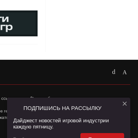
 ссылка на
app2top.ru
обязательна.
×
ПОДПИШИСЬ НА РАССЫЛКУ
ные геолокации Пользователей сайта и сервис «Яндекс
жатся в
Политике конфиденциальности
и
Пользовательском
Дайджест новостей игровой индустрии
каждую пятницу.