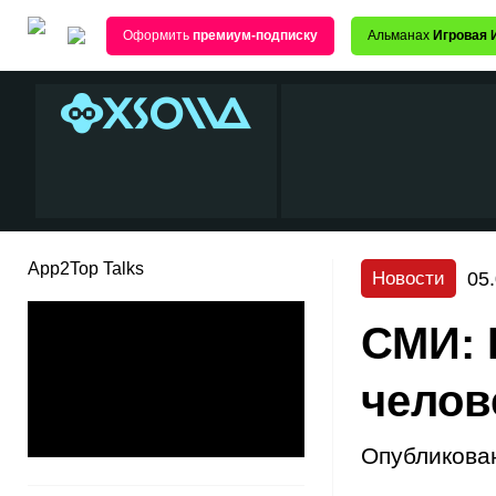
Оформить
премиум-подписку
Альманах
Игровая 
App2Top Talks
05
Новости
СМИ: 
челов
Опубликова