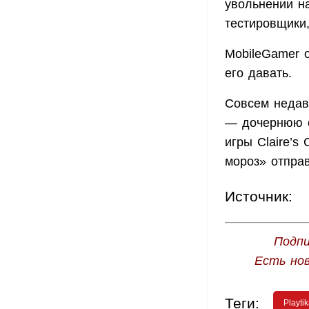
увольнении н
тестировщики
MobileGamer о
его давать.
Совсем недав
— дочернюю с
игры Claire’s
мороз» отправ
Источник:
Подпи
Есть но
Теги:
Playti