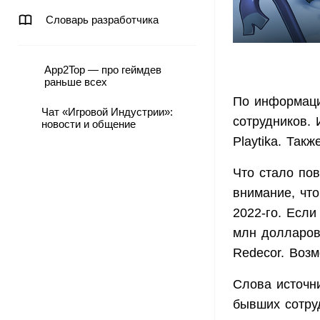
Словарь разработчика
App2Top — про геймдев
раньше всех
По информаци
Чат «Игровой Индустрии»:
сотрудников. 
новости и общение
Playtika. Так
Что стало по
внимание, что
2022-го. Если
млн долларов
Redecor. Возм
Слова источн
бывших сотруд