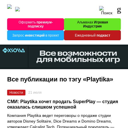
Оформить
премиум-
Альманах
Игровая
подписку
Индустрия
Запрос
инвестиций
в проект
Ежедневный
подкаст
Все публикации по тэгу «Playtika»
Новости
21 июля
СМИ: Playtika хочет продать SuperPlay — студия
оказалась слишком успешной
Компания Playtika ведет переговоры о продаже студии
авторов Disney Solitaire, Dice Dreams и Domino Dreams,
утверждает Calcalist Tech. Потенциальный покупатель —