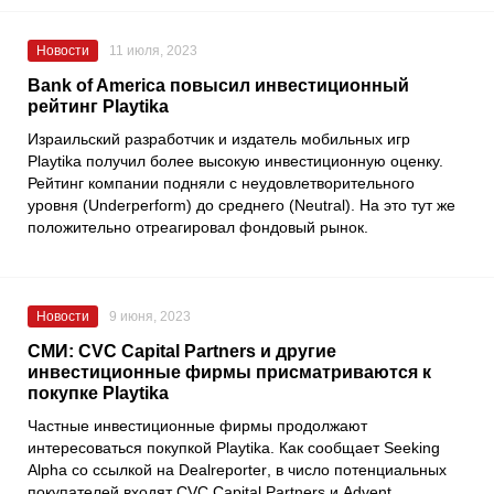
Новости
11 июля, 2023
Bank of America повысил инвестиционный
рейтинг Playtika
Израильский разработчик и издатель мобильных игр
Playtika
получил более высокую инвестиционную оценку.
Рейтинг компании подняли с неудовлетворительного
уровня (Underperform) до среднего (Neutral). На это тут же
положительно отреагировал фондовый рынок.
Новости
9 июня, 2023
СМИ: CVC Capital Partners и другие
инвестиционные фирмы присматриваются к
покупке Playtika
Частные инвестиционные фирмы продолжают
интересоваться покупкой
Playtika
. Как сообщает
Seeking
Alpha
со ссылкой на
Dealreporter
, в число потенциальных
покупателей входят
CVC Capital Partners
и
Advent