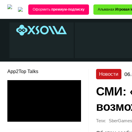
Оформить
премиум-подписку
Альманах
Игровая 
App2Top Talks
06
Новости
️СМИ:
возмо
Теги:
SberGame