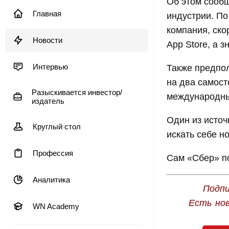
Об этом сообщ
Главная
индустрии. По
компания, ско
Новости
App Store, а 
Интервью
Также предпол
на два самос
Разыскивается инвестор/
международны
издатель
Один из источ
Круглый стол
искать себе н
Профессия
Сам «Сбер» п
Аналитика
Подпи
Есть но
WN Academy