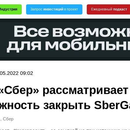
Индустрия
Запрос
инвестиций
в проект
Ежедневный
подкаст
.05.2022 09:02
 «Сбер» рассматривает
жность закрыть Sber
,
s
Сбер