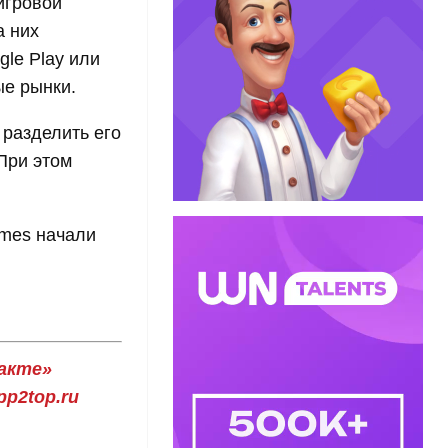
игровой
а них
gle Play или
ые рынки.
 разделить его
При этом
ames начали
акте»
p2top.ru