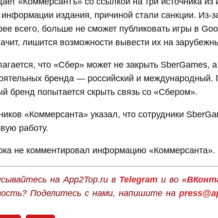
ает «Коммерсантъ» со ссылкой на три источника из 
 информации издания, причиной стали санкции. Из-з
рее всего, больше не сможет публиковать игры в Goo
значит, лишится возможности вывести их на зарубежн
агается, что «Сбер» может не закрыть SberGames, а
тоятельных бренда — российский и международный. 
й бренд попытается скрыть связь со «Сбером».
ников «Коммерсанта» указал, что сотрудники SberG
овую работу.
ока не комментировал информацию «Коммерсанта».
сывайтесь на App2Top.ru в
Telegram
и во
«ВКонт
вость? Поделитесь с нами, напишите на
press@ap