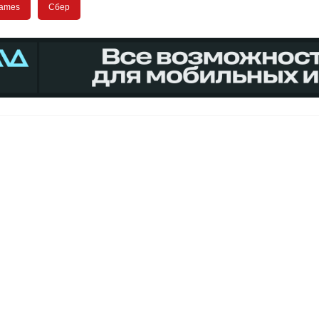
ames
Сбер