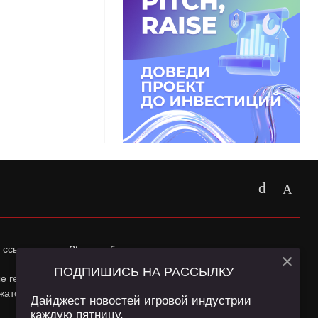
 ссылка на
app2top.ru
обязательна.
×
ПОДПИШИСЬ НА РАССЫЛКУ
ные геолокации Пользователей сайта и сервис «Яндекс
жатся в
Политике конфиденциальности
и
Пользовательском
Дайджест новостей игровой индустрии
каждую пятницу.