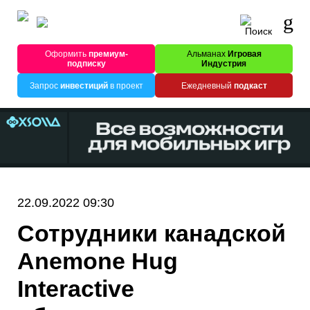
Оформить
премиум-
Альманах
Игровая
подписку
Индустрия
Запрос
инвестиций
в проект
Ежедневный
подкаст
22.09.2022 09:30
Сотрудники канадской
Anemone Hug
Interactive