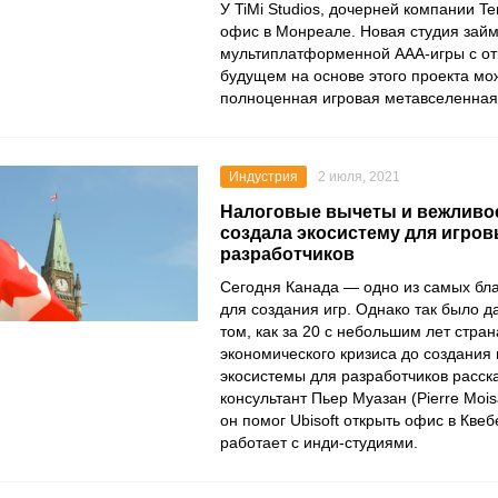
У
TiMi Studios
, дочерней компании
Te
офис в Монреале. Новая студия займ
мультиплатформенной ААА-игры с о
будущем на основе этого проекта мо
полноценная игровая метавселенная о
Индустрия
2 июля, 2021
Налоговые вычеты и вежливос
создала экосистему для игро
разработчиков
Сегодня Канада — одно из самых бл
для создания игр. Однако так было да
том, как за 20 с небольшим лет стран
экономического кризиса до создани
экосистемы для разработчиков расск
консультант
Пьер Муазан
(Pierre Moi
он помог
Ubisoft
открыть офис в Квебе
работает с инди-студиями.