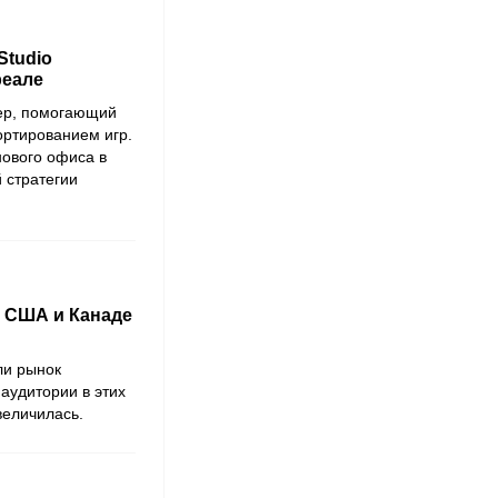
Studio
реале
ер, помогающий
ортированием игр.
нового офиса в
 стратегии
в США и Канаде
и рынок
аудитории в этих
величилась.