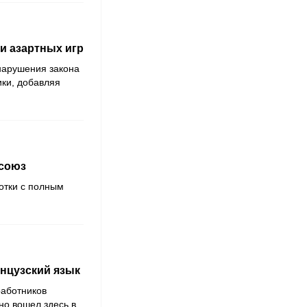
 и азартных игр
нарушения закона
ики, добавляя
фсоюз
отки с полным
нцузский язык
работников
но вошел здесь в