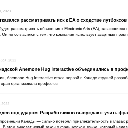
а, 2023
тказался рассматривать иск к EA о сходстве лутбоксов
 будет рассматривать обвинения к
Electronic Arts
(EA), касающиеся 
. Он не согласился с тем, что компания использует азартные практ
ября, 2022
надской Anemone Hug Interactive объединились в про
нии,
Anemone Hug Interactive
стала первой в Канаде студией разраб
оторая организовала профсоюз.
, 2022
мдев под ударом. Разработчиков вынуждают учить фра
 провинций Канады — сильно потерял привлекательность в глазах 
. В этом виноват новый закон о французском языке, который недав