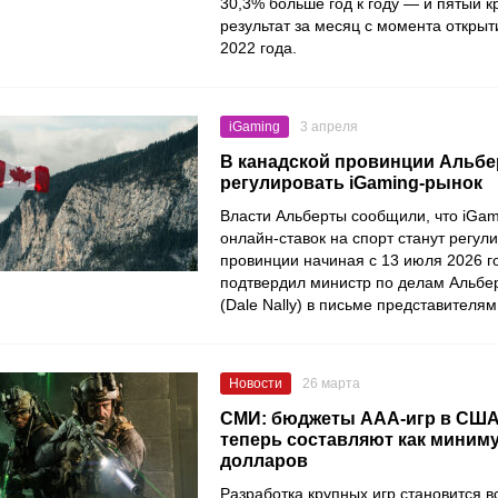
30,3% больше год к году — и пятый 
результат за месяц с момента открыт
2022 года.
iGaming
3 апреля
В канадской провинции Альбе
регулировать iGaming-рынок
Власти Альберты сообщили, что iGam
онлайн-ставок на спорт станут регул
провинции начиная с 13 июля 2026 го
подтвердил министр по делам Альбе
(Dale Nally) в письме представителям
Новости
26 марта
СМИ: бюджеты ААА-игр в США
теперь составляют как миним
долларов
Разработка крупных игр становится в