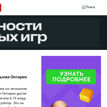
рынка Онтарио
вок на легальном
и Онтарио достиг
в или 6,74 млрд
улятор. Это на