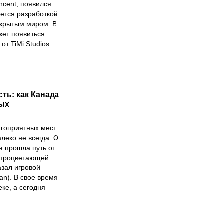
ncent
, появился
ется разработкой
ткрытым миром. В
жет появиться
т TiMi Studios.
ть: как Канада
вых
агоприятных мест
леко не всегда. О
а прошла путь от
я процветающей
азал игровой
san). В свое время
ке, а сегодня