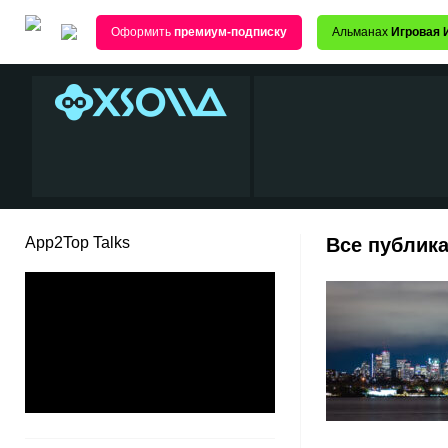
Оформить
премиум-подписку
Альманах
Игровая 
App2Top Talks
Все публика