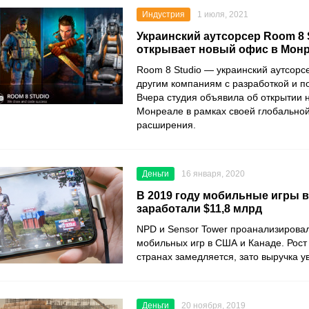
Индустрия
1 июля, 2021
Украинский аутсорсер Room 8 
открывает новый офис в Мон
Room 8 Studio
— украинский аутсорс
другим компаниям с разработкой и п
Вчера студия объявила об открытии 
Монреале в рамках своей глобальной
расширения.
Деньги
16 января, 2020
В 2019 году мобильные игры 
заработали $11,8 млрд
NPD
и
Sensor Tower
проанализировал
мобильных игр в США и Канаде. Рост 
странах замедляется, зато выручка у
Деньги
20 ноября, 2019