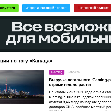
Индустрия
Запрос
инвестиций
в проект
Ежедневный
подкаст
ции по тэгу «Канада»
iGaming
3 августа
Выручка легального iGaming-
стремительно растет
По итогам июня 2026 года объем ста
iGaming-рынке в канадской провинци
отметки 9,46 млрд канадских долларо
долларов США, сообщил местный рег