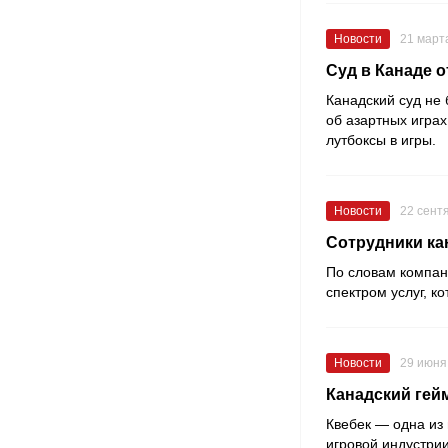
Новости
21 март
Суд в Канаде о
Канадский суд не
об азартных играх
лутбоксы в игры.
Новости
22 сент
Сотрудники ка
По словам компа
спектром услуг, к
Новости
29 июня
Канадский гей
Квебек — одна из
игровой индустрии