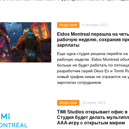
Индустрия
8 октября, 2021
Eidos Montreal перешла на че
рабочую неделю, сохранив пр
зарплаты
Еще одна студия решила перейти на
рабочую неделю.
Eidos Montreal
объя
больше не будет работать по пятниц
разработчик серий
Deus Ex
и
Tomb R
новый график никак не отразится на 
зарплатах сотрудников.
Индустрия
20 июля, 2021
TiMi Studios открывает офис в
Студия будет делать мульти
ААА-игру с открытым миром