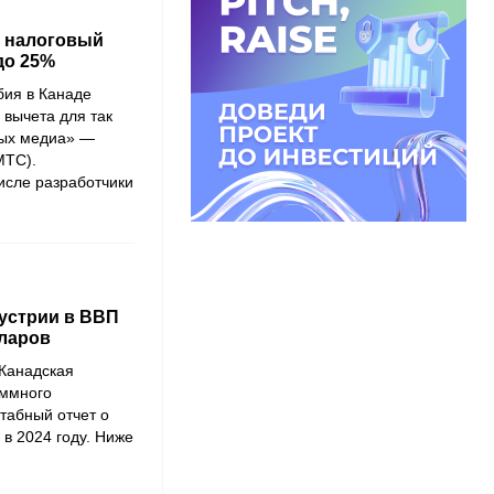
т налоговый
до 25%
бия в Канаде
 вычета для так
вых медиа» —
DMTC).
числе разработчики
дустрии в ВВП
лларов
 Канадская
аммного
табный отчет о
в 2024 году. Ниже