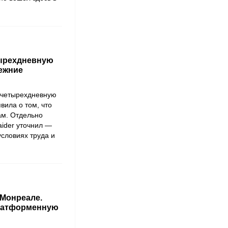
тырехдневную
ежние
 четырехдневную
вила о том, что
ам. Отдельно
aider
уточнил —
условиях труда и
 Монреале.
платформенную