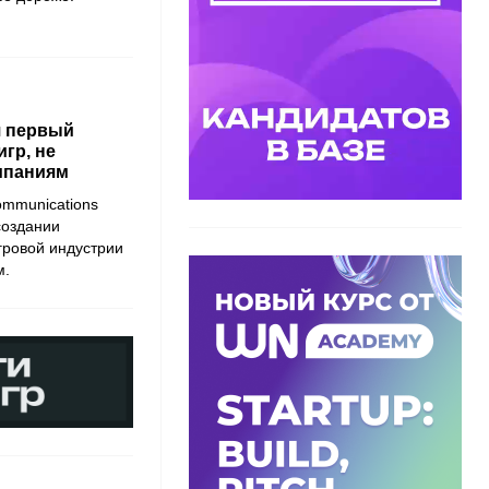
я первый
гр, не
мпаниям
mmunications
создании
гровой индустрии
м.