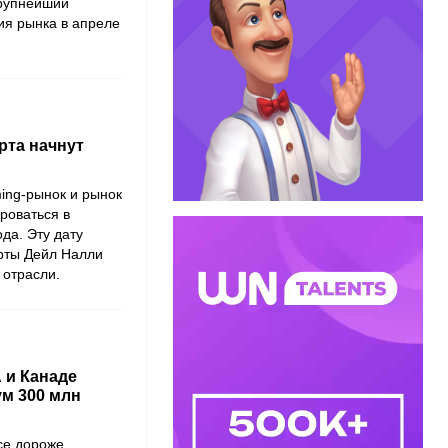
крупнейший
ия рынка в апреле
рта начнут
ing-рынок и рынок
ироваться в
да. Эту дату
рты Дейл Налли
 отрасли.
 и Канаде
ум 300 млн
се дороже.