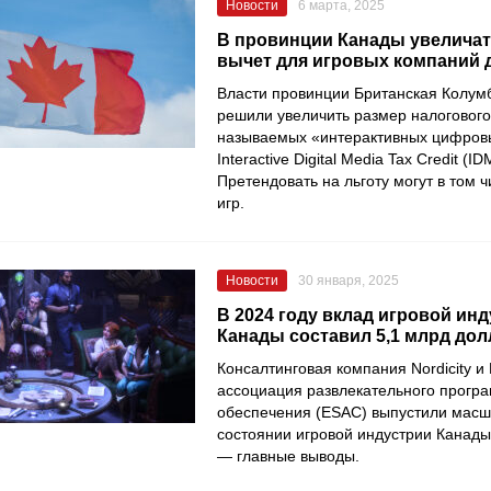
Новости
6 марта, 2025
В провинции Канады увелича
вычет для игровых компаний 
Власти провинции Британская Колум
решили увеличить размер налогового
называемых «интерактивных цифро
Interactive Digital Media Tax Credit (I
Претендовать на льготу могут в том 
игр.
Новости
30 января, 2025
В 2024 году вклад игровой ин
Канады составил 5,1 млрд до
Консалтинговая компания Nordicity и
ассоциация развлекательного прогр
обеспечения (ESAC) выпустили масш
состоянии игровой индустрии Канады 
— главные выводы.