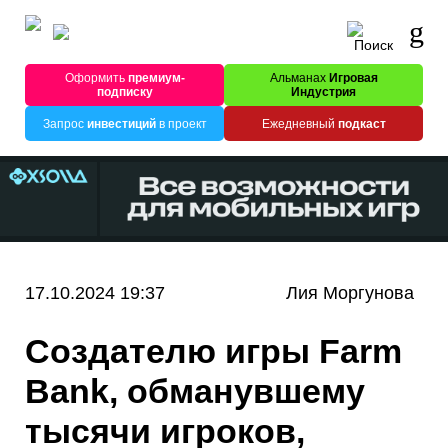
Оформить
премиум-
Альманах
Игровая
подписку
Индустрия
Запрос
инвестиций
в проект
Ежедневный
подкаст
17.10.2024 19:37
Лия Моргунова
Создателю игры Farm
Bank, обманувшему
тысячи игроков,