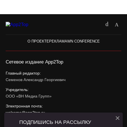
О ПРОЕКТЕ
РЕКЛАМА
WN CONFERENCE
Сетевое издание App2Top
Главный редактор:
Семенов Александр Георгиевич
Учредитель:
ООО «ВН Медиа Групп»
Электронная почта:
welcome@app2top.ru
×
ПОДПИШИСЬ НА РАССЫЛКУ
При использовании материалов активная ссылка на
app2top.ru