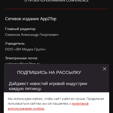
О ПРОЕКТЕ
РЕКЛАМА
WN CONFERENCE
Сетевое издание App2Top
Главный редактор:
Семенов Александр Георгиевич
Учредитель:
ООО «ВН Медиа Групп»
Электронная почта:
welcome@app2top.ru
×
ПОДПИШИСЬ НА РАССЫЛКУ
При использовании материалов активная ссылка на
app2top.ru
обязательна.
Дайджест новостей игровой индустрии
каждую пятницу.
Сайт использует IP адреса, cookie, данные геолокации
Пользователей сайта и сервис «Яндекс Метрика». Условия
Мы используем cookies, чтобы сайт работал лучше. Продолжая
использования содержатся в
Политике конфиденциальности
и
пользоваться сайтом, вы соглашаетесь с
политикой
Пользовательском соглашении
.
Подписаться
использования cookies
.