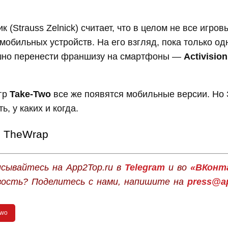
к (Strauss Zelnick) считает, что в целом не все игр
мобильных устройств. На его взгляд, пока только о
шно перенести франшизу на смартфоны —
Activision
игр
Take-Two
все же появятся мобильные версии. Но 
ь, у каких и когда.
TheWrap
сывайтесь на App2Top.ru в
Telegram
и во
«ВКонт
вость? Поделитесь с нами, напишите на
press@ap
Two