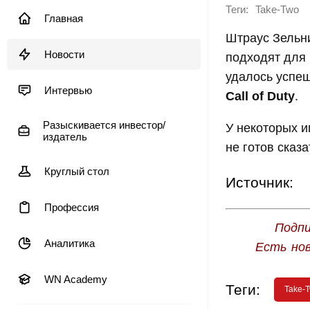
Теги:
Take-Two
Главная
Штраус Зельни
Новости
подходят для 
удалось успе
Интервью
Call of Duty
.
Разыскивается инвестор/
У некоторых 
издатель
не готов сказат
Круглый стол
Источник:
Профессия
Подпи
Аналитика
Есть но
WN Academy
Теги:
Take-