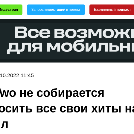
Индустрия
Запрос
инвестиций
в проект
Ежедневный
подкаст
.10.2022 11:45
Two не собирается
осить все свои хиты н
йл