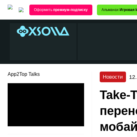
Оформить
премиум-подписку
Альманах
Игровая 
App2Top Talks
12
Новости
Take-
перен
моба