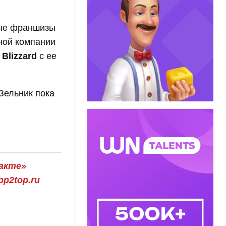
овые франшизы
дной компании
 Blizzard
с ее
Зельник пока
акте»
p2top.ru