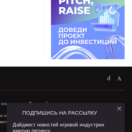
 ссылка на
app2top.ru
обязательна.
×
ПОДПИШИСЬ НА РАССЫЛКУ
ные геолокации Пользователей сайта и сервис «Яндекс
жатся в
Политике конфиденциальности
и
Пользовательском
Дайджест новостей игровой индустрии
каждую пятницу.