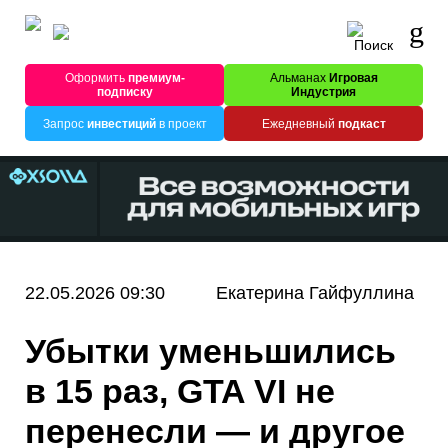
Оформить
премиум-
Альманах
Игровая
подписку
Индустрия
Запрос
инвестиций
в проект
Ежедневный
подкаст
22.05.2026 09:30
Екатерина Гайфуллина
Убытки уменьшились
в 15 раз, GTA VI не
перенесли — и другое