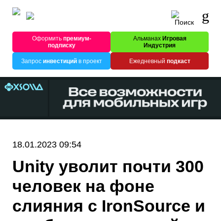
Оформить
премиум-
Альманах
Игровая
подписку
Индустрия
Запрос
инвестиций
в проект
Ежедневный
подкаст
18.01.2023 09:54
Unity уволит почти 300
человек на фоне
слияния с IronSource и