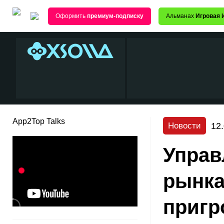
Оформить
премиум-подписку
Альманах
Игровая 
App2Top Talks
12
Новости
Управ
рынка
пригро