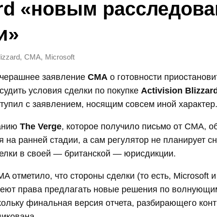
ard «новым расследов
и»
,
,
lizzard
CMA
Microsoft
вчерашнее заявление
CMA
о готовности приостанови
судить условия сделки по покупке
Activision Blizzar
тупил с заявлением, носящим совсем иной характер
данию
The Verge
, которое получило письмо от CMA, 
я на ранней стадии, а сам регулятор не планирует с
елки в своей — британской — юрисдикции.
A отметило, что стороны сделки (то есть, Microsoft и 
имеют права предлагать новые решения по волнующи
кольку финальная версия отчета, разбирающего конт
ликована.