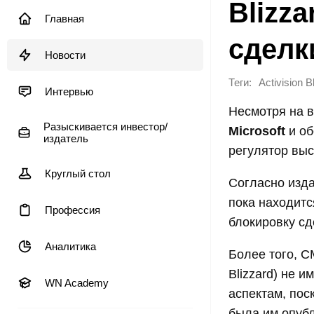
Blizz
Главная
сделк
Новости
Теги:
Activision B
Интервью
Несмотря на 
Разыскивается инвестор/
Microsoft
и об
издатель
регулятор выс
Круглый стол
Согласно из
пока находитс
Профессия
блокировку сд
Аналитика
Более того, CM
Blizzard) не 
WN Academy
аспектам, пос
была им опуб