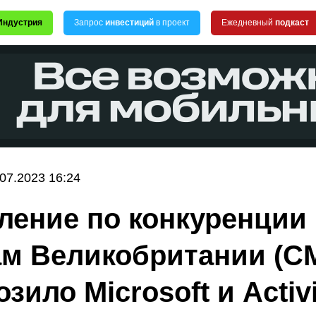
Индустрия
Запрос
инвестиций
в проект
Ежедневный
подкаст
.07.2023 16:24
ление по конкуренции
м Великобритании (C
зило Microsoft и Activ