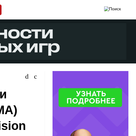
 и
MA)
ision