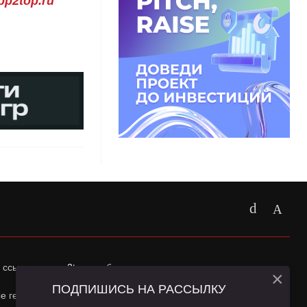
p2top.ru
 ссылка на
app2top.ru
обязательна.
×
ПОДПИШИСЬ НА РАССЫЛКУ
ные геолокации Пользователей сайта и сервис «Яндекс