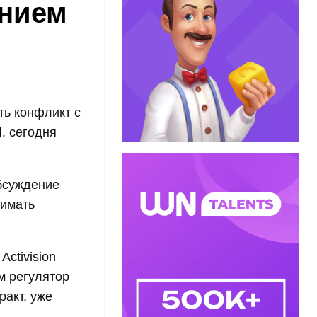
анием
ть конфликт с
d
, сегодня
.
обсуждение
нимать
Activision
м регулятор
ракт, уже