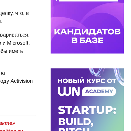
елку, что, в
.
овариваться,
 и Microsoft,
обы иметь
на
ду Activision
акте»