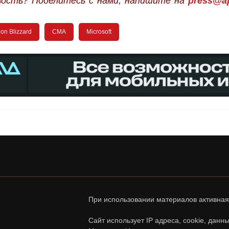
вость? Поделитесь с нами, напишите на
press@ap
ion Blizzard
CMA
Microsoft
При использовании материалов активная
Сайт использует IP адреса, cookie, дан