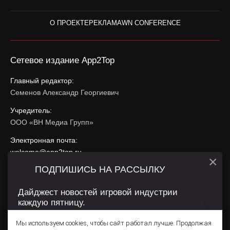
О ПРОЕКТЕ
РЕКЛАМА
WN CONFERENCE
Сетевое издание App2Top
Главный редактор:
Семенов Александр Георгиевич
Учредитель:
ООО «ВН Медиа Групп»
Электронная почта:
welcome@app2top.ru
×
ПОДПИШИСЬ НА РАССЫЛКУ
При использовании материалов активная ссылка на
app2top.ru
обязательна.
Дайджест новостей игровой индустрии
каждую пятницу.
Сайт использует IP адреса, cookie, данные геолокации
Пользователей сайта и сервис «Яндекс Метрика». Условия
Мы используем cookies, чтобы сайт работал лучше. Продолжая
использования содержатся в
Политике конфиденциальности
и