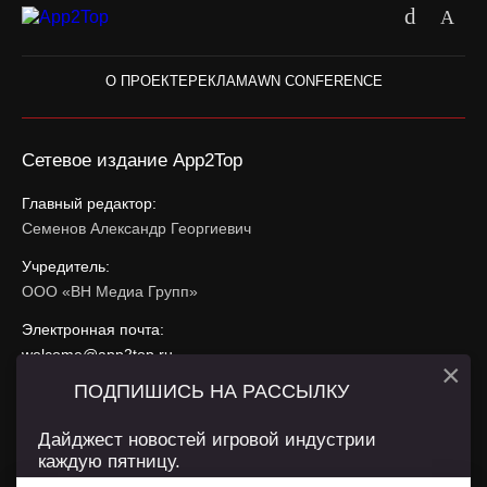
О ПРОЕКТЕ
РЕКЛАМА
WN CONFERENCE
Сетевое издание App2Top
Главный редактор:
Семенов Александр Георгиевич
Учредитель:
ООО «ВН Медиа Групп»
Электронная почта:
welcome@app2top.ru
×
ПОДПИШИСЬ НА РАССЫЛКУ
При использовании материалов активная ссылка на
app2top.ru
обязательна.
Дайджест новостей игровой индустрии
каждую пятницу.
Сайт использует IP адреса, cookie, данные геолокации