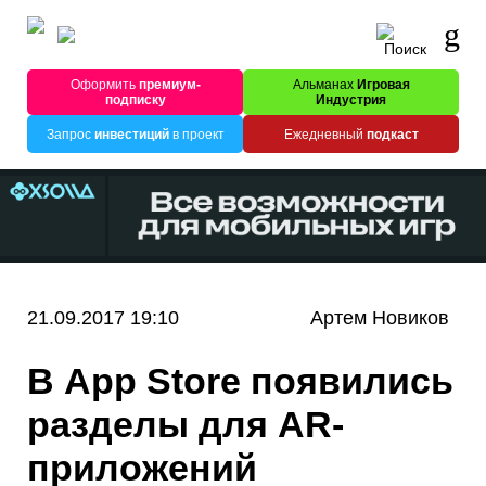
Оформить
премиум-
Альманах
Игровая
подписку
Индустрия
Запрос
инвестиций
в проект
Ежедневный
подкаст
21.09.2017 19:10
Артем Новиков
В App Store появились
разделы для AR-
приложений