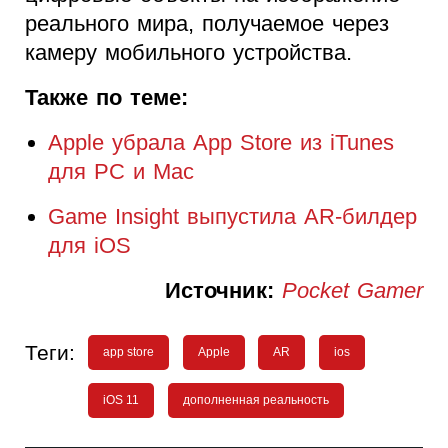
реального мира, получаемое через
камеру мобильного устройства.
Также по теме:
Apple убрала App Store из iTunes
для PC и Mac
Game Insight выпустила AR-билдер
для iOS
Источник:
Pocket Gamer
Теги:
app store
Apple
AR
ios
iOS 11
дополненная реальность