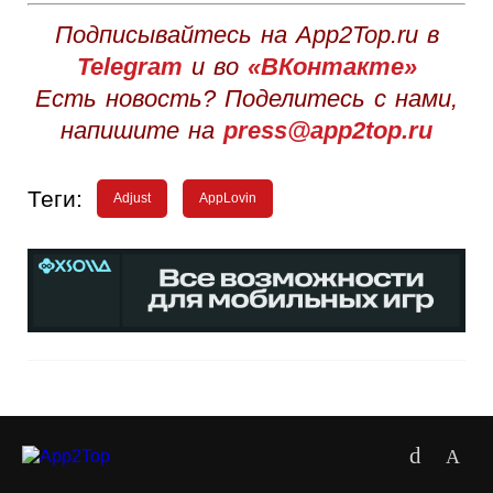
Подписывайтесь на App2Top.ru в
Telegram
и во
«ВКонтакте»
Есть новость? Поделитесь с нами,
напишите на
press@app2top.ru
Теги:
Adjust
AppLovin