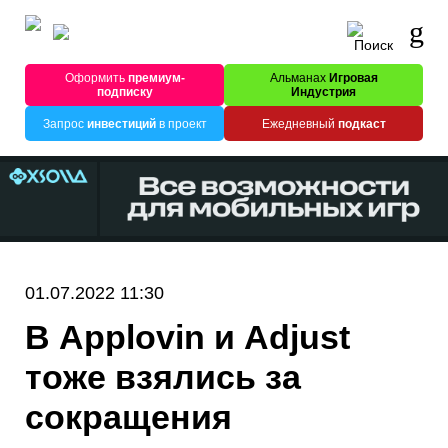
Оформить
премиум-
Альманах
Игровая
подписку
Индустрия
Запрос
инвестиций
в проект
Ежедневный
подкаст
01.07.2022 11:30
В Applovin и Adjust
тоже взялись за
сокращения