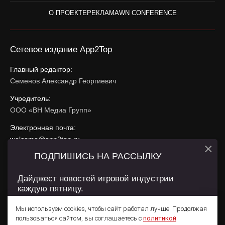
О ПРОЕКТЕ
РЕКЛАМА
WN CONFERENCE
Сетевое издание App2Top
Главный редактор:
Семенов Александр Георгиевич
Учредитель:
ООО «ВН Медиа Групп»
Электронная почта:
welcome@app2top.ru
×
ПОДПИШИСЬ НА РАССЫЛКУ
При использовании материалов активная ссылка на
app2top.ru
обязательна.
Дайджест новостей игровой индустрии
каждую пятницу.
Сайт использует IP адреса, cookie, данные геолокации
Пользователей сайта и сервис «Яндекс Метрика». Условия
Мы используем cookies, чтобы сайт работал лучше. Продолжая
использования содержатся в
Политике конфиденциальности
и
пользоваться сайтом, вы соглашаетесь с
политикой
Пользовательском соглашении
.