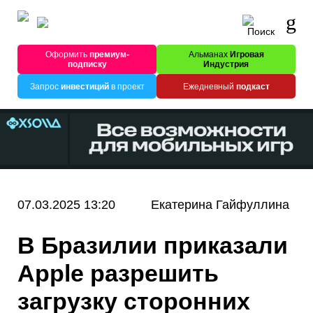
Оформить
премиум-
Альманах
Игровая
подписку
Индустрия
Запрос
инвестиций
в проект
Ежедневный
подкаст
07.03.2025 13:20
Екатерина Гайфуллина
В Бразилии приказали
Apple разрешить
загрузку сторонних