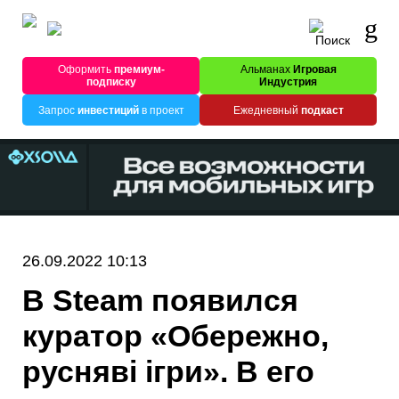
Оформить
премиум-
Альманах
Игровая
подписку
Индустрия
Запрос
инвестиций
в проект
Ежедневный
подкаст
26.09.2022 10:13
В Steam появился
куратор «Обережно,
русняві ігри». В его