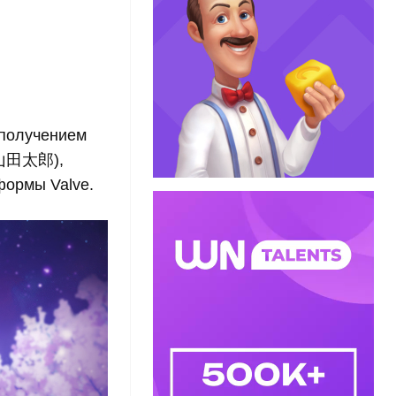
 получением
 (山田太郎),
формы Valve.