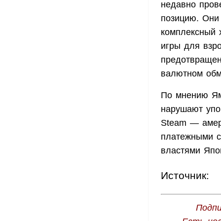
недавно пров
позицию. Они
комплексный х
игры для взр
предотвращен
валютном обм
По мнению Ям
нарушают упо
Steam — амер
платежными с
властями Япо
Источник:
Подпи