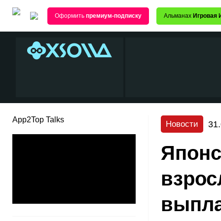
Оформить
премиум-подписку
Альманах
Игровая 
App2Top Talks
31
Новости
Японс
взрос
выпла