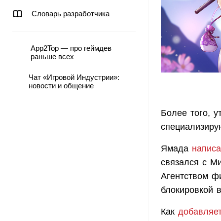
Словарь разработчика
App2Top — про геймдев
раньше всех
Чат «Игровой Индустрии»:
новости и общение
Более того, 
специализиру
Ямада
напис
связался с М
Агентством ф
блокировкой в
Как
добавляе