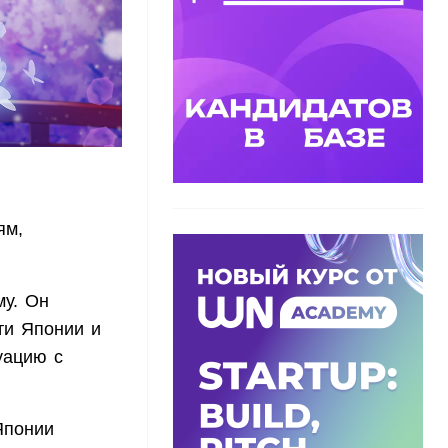
ям,
му. Он
ти Японии и
уацию с
Японии