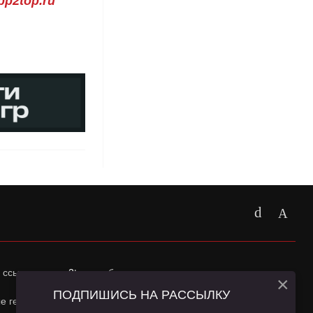
p2top.ru
 ссылка на
app2top.ru
обязательна.
×
ПОДПИШИСЬ НА РАССЫЛКУ
ные геолокации Пользователей сайта и сервис «Яндекс