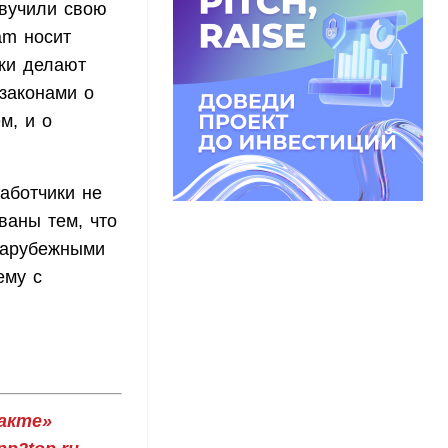
звучили свою
am носит
ики делают
законами о
м, и о
аботчики не
ваны тем, что
зарубежными
ему с
акте»