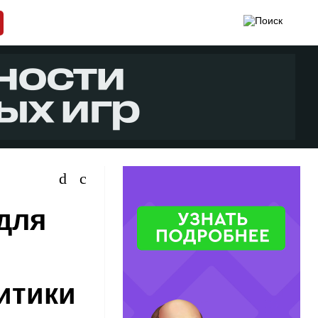
для
ь
итики