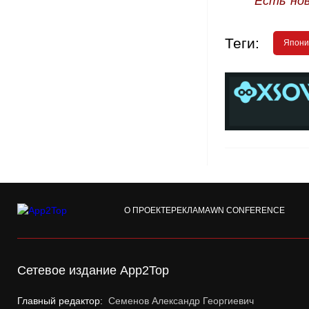
Есть но
Теги:
Япони
О ПРОЕКТЕ
РЕКЛАМА
WN CONFERENCE
Сетевое издание App2Top
Главный редактор:
Семенов Александр Георгиевич