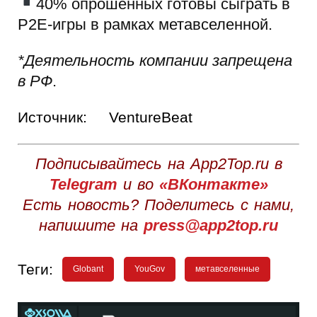
40% опрошенных готовы сыграть в
P2E-игры в рамках метавселенной.
*Деятельность компании запрещена
в РФ
.
Источник:
VentureBeat
Подписывайтесь на App2Top.ru в
Telegram
и во
«ВКонтакте»
Есть новость? Поделитесь с нами,
напишите на
press@app2top.ru
Теги:
Globant
YouGov
метавселенные