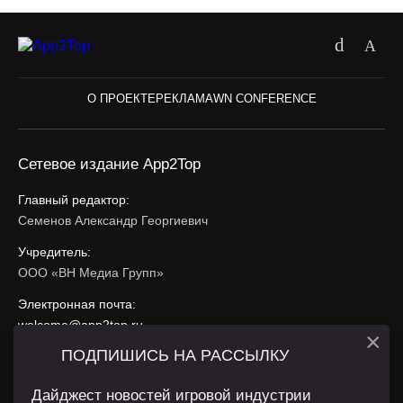
О ПРОЕКТЕ
РЕКЛАМА
WN CONFERENCE
Сетевое издание App2Top
Главный редактор:
Семенов Александр Георгиевич
Учредитель:
ООО «ВН Медиа Групп»
Электронная почта:
welcome@app2top.ru
×
ПОДПИШИСЬ НА РАССЫЛКУ
При использовании материалов активная ссылка на
app2top.ru
обязательна.
Дайджест новостей игровой индустрии