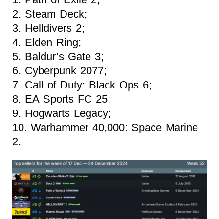
2. Steam Deck;
3. Helldivers 2;
4. Elden Ring;
5. Baldur’s Gate 3;
6. Cyberpunk 2077;
7. Call of Duty: Black Ops 6;
8. EA Sports FC 25;
9. Hogwarts Legacy;
10. Warhammer 40,000: Space Marine
2.