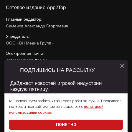
Сетевое издание App2Top
Главный редактор:
Семенов Александр Георгиевич
Учредитель:
ООО «ВН Медиа Групп»
Электронная почта:
welcome@app2top.ru
×
ПОДПИШИСЬ НА РАССЫЛКУ
При использовании материалов активная ссылка на
app2top.ru
обязательна.
Дайджест новостей игровой индустрии
каждую пятницу.
Сайт использует IP адреса, cookie, данные геолокации
Пользователей сайта и сервис «Яндекс Метрика». Условия
Мы используем cookies, чтобы сайт работал лучше. Продолжая
использования содержатся в
Политике конфиденциальности
и
пользоваться сайтом, вы соглашаетесь с
политикой
Пользовательском соглашении
.
Подписаться
использования cookies
.
ПОНЯТНО
Даю согласие на обработку
персональных данных
© 2011 — 2026 App2Top
16+