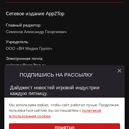
Сетевое издание App2Top
Главный редактор:
Семенов Александр Георгиевич
Учредитель:
ООО «ВН Медиа Групп»
Электронная почта:
welcome@app2top.ru
×
ПОДПИШИСЬ НА РАССЫЛКУ
При использовании материалов активная ссылка на
app2top.ru
обязательна.
Дайджест новостей игровой индустрии
каждую пятницу.
Сайт использует IP адреса, cookie, данные геолокации
Пользователей сайта и сервис «Яндекс Метрика». Условия
Мы используем cookies, чтобы сайт работал лучше. Продолжая
использования содержатся в
Политике конфиденциальности
и
пользоваться сайтом, вы соглашаетесь с
политикой
Пользовательском соглашении
.
Подписаться
использования cookies
.
ПОНЯТНО