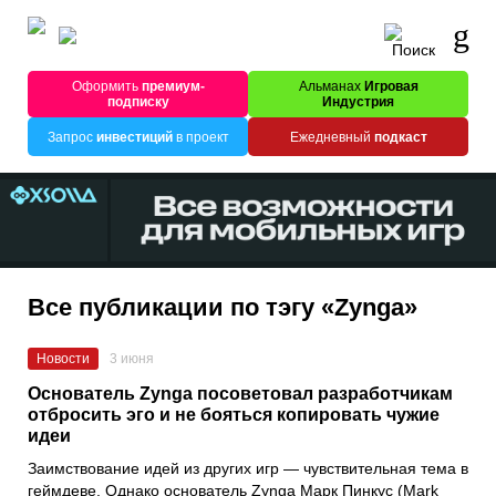
Оформить
премиум-
Альманах
Игровая
подписку
Индустрия
Запрос
инвестиций
в проект
Ежедневный
подкаст
Все публикации по тэгу «Zynga»
Новости
3 июня
Основатель Zynga посоветовал разработчикам
отбросить эго и не бояться копировать чужие
идеи
Заимствование идей из других игр — чувствительная тема в
геймдеве. Однако основатель Zynga Марк Пинкус (Mark