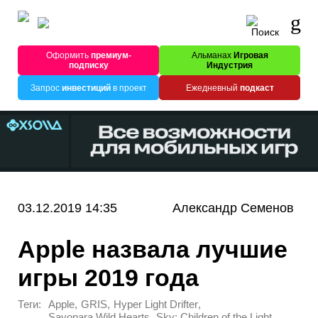
Оформить
премиум-
Альманах
Игровая
подписку
Индустрия
Запрос
инвестиций
в проект
Ежедневный
подкаст
03.12.2019 14:35
Александр Семенов
Apple назвала лучшие
игры 2019 года
Теги:
,
,
,
Apple
GRIS
Hyper Light Drifter
,
,
Sayonara Wild Hearts
Sky: Children of the Light