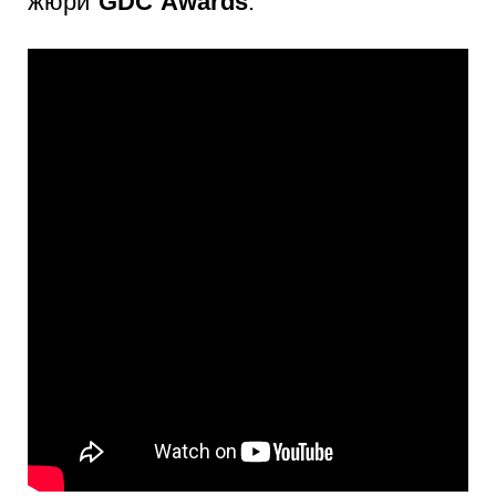
жюри
GDC Awards
.