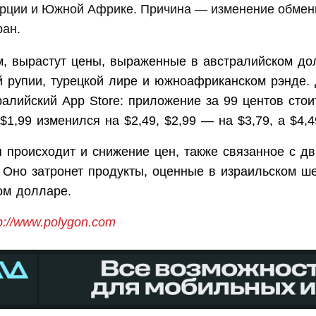
урции и Южной Африке. Причина — изменение обмен
ран.
м, вырастут цены, выраженные в австралийском до
й рупии, турецкой лире и южноафриканском рэнде.
алийский App Store: приложение за 99 центов стои
 $1,99 изменился на $2,49, $2,99 — на $3,79, а $4,
я происходит и снижение цен, также связанное с д
 Оно затронет продукты, оценные в израильском ш
ом долларе.
p://www.polygon.com