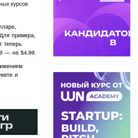
ных курсов
лларе,
 Для примера,
т теперь
49 — на $4,99.
вижением
екеле и