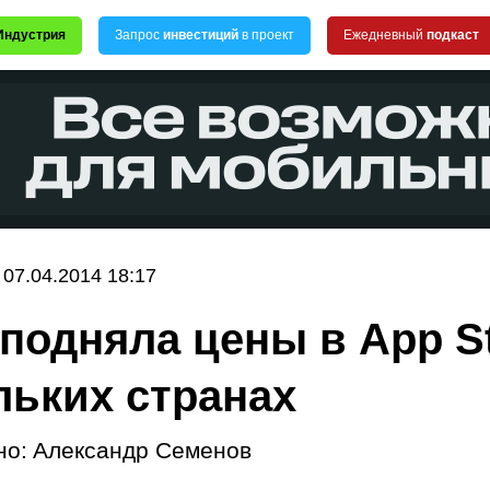
Индустрия
Запрос
инвестиций
в проект
Ежедневный
подкаст
07.04.2014 18:17
 подняла цены в App S
льких странах
но:
Александр Семенов