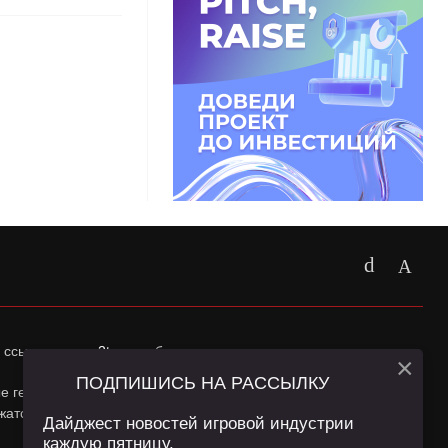
 ссылка на
app2top.ru
обязательна.
×
ПОДПИШИСЬ НА РАССЫЛКУ
ные геолокации Пользователей сайта и сервис «Яндекс
жатся в
Политике конфиденциальности
и
Пользовательском
Дайджест новостей игровой индустрии
каждую пятницу.