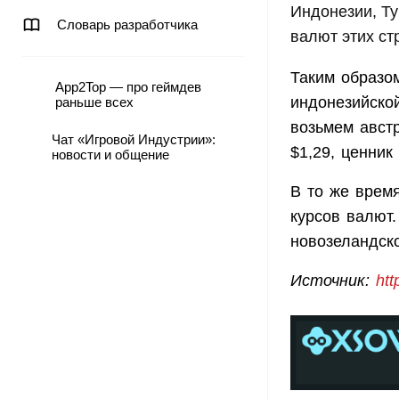
Индонезии, Т
Словарь разработчика
валют этих ст
Таким образо
App2Top — про геймдев
индонезийско
раньше всех
возьмем австр
Чат «Игровой Индустрии»:
$1,29, ценник
новости и общение
В то же врем
курсов валют.
новозеландск
Источник:
htt