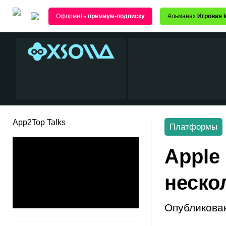
Оформить
премиум-подписку
Альманах
Игровая 
App2Top Talks
Платформы
Apple
неско
Опубликова