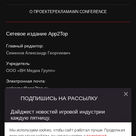
О ПРОЕКТЕ
РЕКЛАМА
WN CONFERENCE
Сетевое издание App2Top
Главный редактор:
Семенов Александр Георгиевич
Учредитель:
ООО «ВН Медиа Групп»
Электронная почта:
welcome@app2top.ru
×
ПОДПИШИСЬ НА РАССЫЛКУ
При использовании материалов активная ссылка на
app2top.ru
обязательна.
Дайджест новостей игровой индустрии
каждую пятницу.
Сайт использует IP адреса, cookie, данные геолокации
Пользователей сайта и сервис «Яндекс Метрика». Условия
Мы используем cookies, чтобы сайт работал лучше. Продолжая
использования содержатся в
Политике конфиденциальности
и
пользоваться сайтом, вы соглашаетесь с
политикой