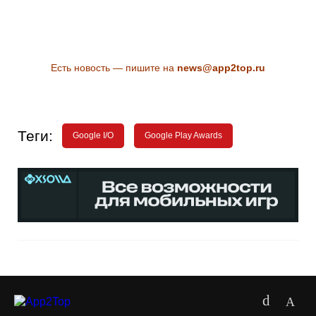
Есть новость — пишите на
news@app2top.ru
Теги:
Google I/O
Google Play Awards